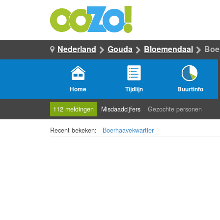
Nederland
Gouda
Bloemendaal
Boe
Home
Tijdlijn
Buurtinfo
112 meldingen
Misdaadcijfers
Gezochte personen
Recent bekeken:
Boerhaavekwartier