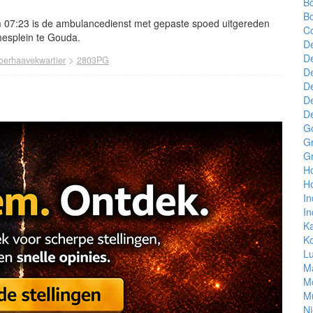
B
Bo
 07:23 is de ambulancedienst met gepaste spoed uitgereden
C
esplein te Gouda.
D
D
>
oerhaavekwartier
2803PG
D
D
D
D
G
Gr
G
Ho
H
In
In
K
Ko
Lu
M
M
M
N