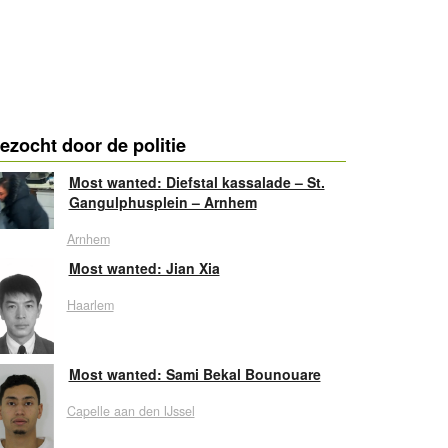
ezocht door de politie
Most wanted: Diefstal kassalade – St.
Gangulphusplein – Arnhem
Arnhem
Most wanted: Jian Xia
Haarlem
Most wanted: Sami Bekal Bounouare
Capelle aan den IJssel