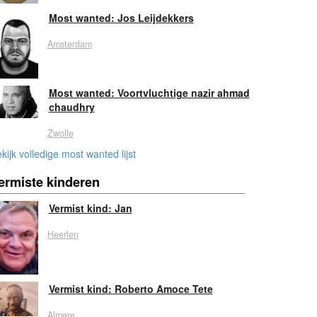
Most wanted: Jos Leijdekkers
Amsterdam
Most wanted: Voortvluchtige nazir ahmad
chaudhry
Zwolle
kijk volledige most wanted lijst
ermiste kinderen
Vermist kind: Jan
Heerlen
Vermist kind: Roberto Amoce Tete
Almere