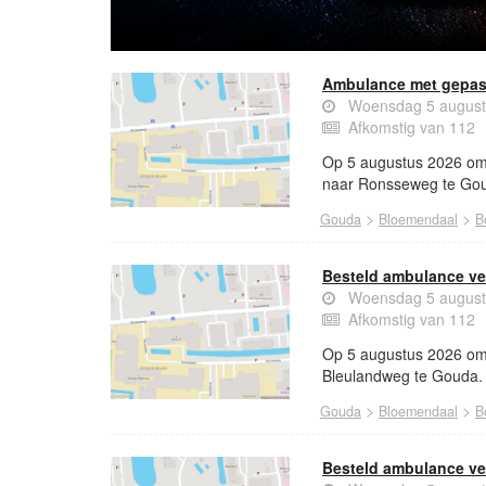
Ambulance met gepas
Woensdag 5 august
Afkomstig van 112
Op 5 augustus 2026 om
naar Ronsseweg te Go
>
>
Gouda
Bloemendaal
B
Besteld ambulance ve
Woensdag 5 august
Afkomstig van 112
Op 5 augustus 2026 om 
Bleulandweg te Gouda.
>
>
Gouda
Bloemendaal
B
Besteld ambulance ve