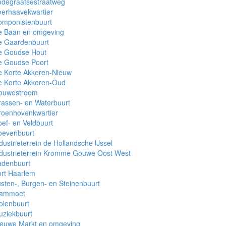
odegraafsestraatweg
erhaavekwartier
omponistenbuurt
e Baan en omgeving
e Gaardenbuurt
e Goudse Hout
e Goudse Poort
e Korte Akkeren-Nieuw
e Korte Akkeren-Oud
ouwestroom
assen- en Waterbuurt
roenhovenkwartier
ef- en Veldbuurt
oevenbuurt
dustrieterrein de Hollandsche IJssel
dustrieterrein Kromme Gouwe Oost West
adenbuurt
rt Haarlem
sten-, Burgen- en Steinenbuurt
ammoet
olenbuurt
uziekbuurt
ieuwe Markt en omgeving