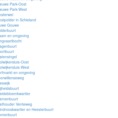
ieuwe Park-Oost
ieuwe Park-West
osterwei
stpolder in Schieland
uwe Gouwe
lderbuurt
aam en omgeving
ngvaartbocht
agenbuurt
ortbuurt
atensingel
olwijkersluis-Oost
olwijkersluis-West
rfmarkt en omgeving
orwillenseweg
eewijk
ijheidsbuurt
eidebloemkwartier
ervenbuurt
ethouder Venteweg
ndrooskwartier en Heesterbuurt
omenbuurt