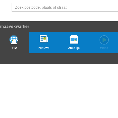
rhaavekwartier
112
Nieuws
Zakelijk
Video