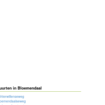
uurten in Bloemendaal
hterwillenseweg
loemendaalseweg