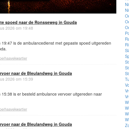
N
N
O
Oo
te spoed naar de Ronsseweg in Gouda
O
us 2026 om 19:48
Po
R
 19:47 is de ambulancedienst met gepaste spoed uitgereden
Ri
uda.
Sl
Sp
oerhaavekwartier
St
St
rvoer naar de Bleulandweg in Gouda
St
us 2026 om 15:39
Tu
Vo
Vr
15:38 is er besteld ambulance vervoer uitgereden naar
Vr
W
W
oerhaavekwartier
W
Wi
rvoer naar de Bleulandweg in Gouda
Z