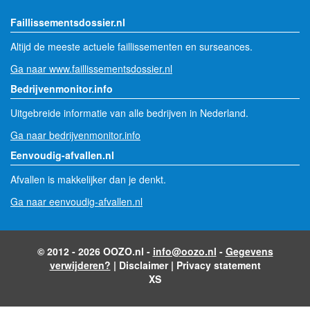
Faillissementsdossier.nl
Altijd de meeste actuele faillissementen en surseances.
Ga naar www.faillissementsdossier.nl
Bedrijvenmonitor.info
Uitgebreide informatie van alle bedrijven in Nederland.
Ga naar bedrijvenmonitor.info
Eenvoudig-afvallen.nl
Afvallen is makkelijker dan je denkt.
Ga naar eenvoudig-afvallen.nl
© 2012 - 2026 OOZO.nl -
info@oozo.nl
-
Gegevens
verwijderen?
|
Disclaimer
|
Privacy statement
XS