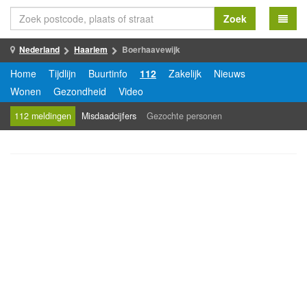
Zoek
Nederland
Haarlem
Boerhaavewijk
Home
Tijdlijn
Buurtinfo
112
Zakelijk
Nieuws
Wonen
Gezondheid
Video
112 meldingen
Misdaadcijfers
Gezochte personen