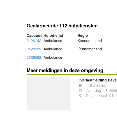
- Advertentie -
Gealarmeerde 112 hulpdiensten
Capcode
Hulpdienst
Regio
0126142
Ambulance
Kennemerland
0126999
Ambulance
Kennemerland
2029582
Ambulance
-
Meer meldingen in deze omgeving
Overlastmelding Deve
112 melding
Zaterdag 1-8-2026
Dever, 2036HK Ha