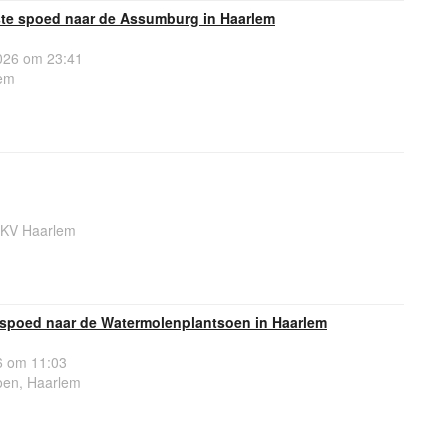
te spoed naar de Assumburg in Haarlem
26 om 23:41
em
6KV Haarlem
spoed naar de Watermolenplantsoen in Haarlem
6 om 11:03
oen, Haarlem