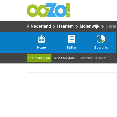
Nederland
Haarlem
Molenwijk
Hond
Home
Tijdlijn
Buurtinfo
112 meldingen
Misdaadcijfers
Gezochte personen