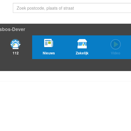
sbos-Dever
112
Nieuws
Zakelijk
Video