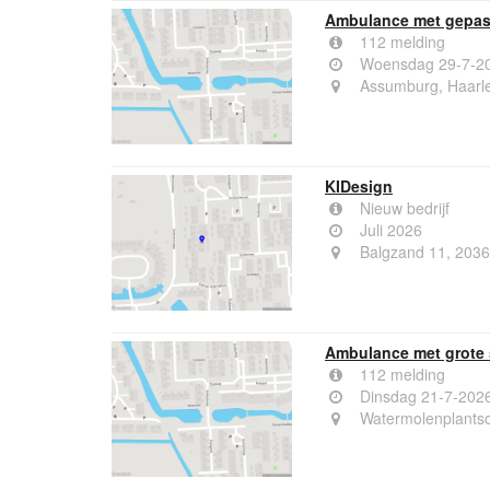
Ambulance met gepas
112 melding
Woensdag 29-7-20
Assumburg, Haarl
KIDesign
Nieuw bedrijf
Juli 2026
Balgzand 11, 203
Ambulance met grote 
112 melding
Dinsdag 21-7-202
Watermolenplants