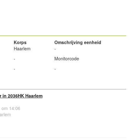
powered by
powered by
Korps
Omschrijving eenheid
Haarlem
-
-
Monitorcode
-
-
r in 2036HK Haarlem
 om 14:06
arlem