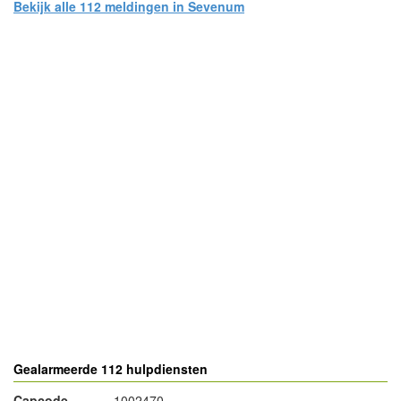
Bekijk alle 112 meldingen in Sevenum
- Advertentie -
powered by
powered by
Gealarmeerde 112 hulpdiensten
Capcode
1002470