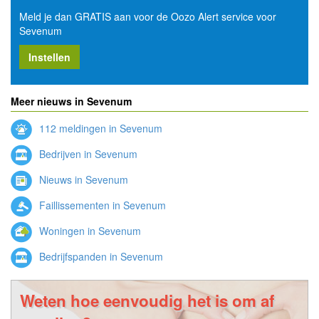
Meld je dan GRATIS aan voor de Oozo Alert service voor
Sevenum
Instellen
Meer nieuws in Sevenum
112 meldingen in Sevenum
Bedrijven in Sevenum
Nieuws in Sevenum
Faillissementen in Sevenum
Woningen in Sevenum
Bedrijfspanden in Sevenum
Weten hoe eenvoudig het is om af