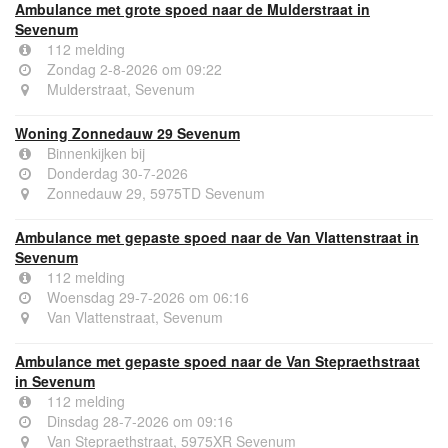
Ambulance met grote spoed naar de Mulderstraat in
Sevenum
112 melding
Zondag 2-8-2026 om 09:22
Mulderstraat, Sevenum
Woning Zonnedauw 29 Sevenum
Binnenkijken bij
Donderdag 30-7-2026
Zonnedauw 29, 5975TD Sevenum
Ambulance met gepaste spoed naar de Van Vlattenstraat in
Sevenum
112 melding
Woensdag 29-7-2026 om 06:16
Van Vlattenstraat, Sevenum
Ambulance met gepaste spoed naar de Van Stepraethstraat
in Sevenum
112 melding
Dinsdag 28-7-2026 om 09:16
Van Stepraethstraat, 5975XR Sevenum