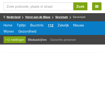
Zoek
Nederland
Horst aan de Maas
Sevenum
Sevenum
Home
Tijdlijn
Buurtinfo
112
Zakelijk
Nieuws
Wonen
Gezondheid
112 meldingen
Misdaadcijfers
Gezochte personen