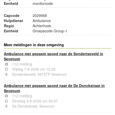
Eenheid
monitorcode
Capcode
2029568
Hulpdienst
Ambulance
Regio
Achterhoek
Eenheid
Groepscode Group-1
Meer meldingen in deze omgeving
Ambulance met gepaste spoed naar de Sondertseveld in
Sevenum
112 melding
Vrijdag 7-8-2026 om 12:20
Sondertseveld, 5975TP Sevenum
Ambulance met gepaste spoed naar de De Donckstraat in
Sevenum
112 melding
Dinsdag 4-8-2026 om 02:07
De Donckstraat, Sevenum