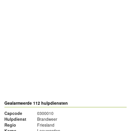
- Advertentie -
powered by
powered by
Gealarmeerde 112 hulpdiensten
Capcode
0300010
Hulpdienst
Brandweer
Regio
Friesland
Korps
Leeuwarden