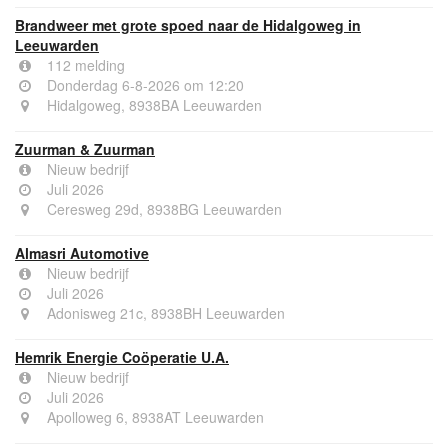
Brandweer met grote spoed naar de Hidalgoweg in
Leeuwarden
112 melding
Donderdag 6-8-2026 om 12:20
Hidalgoweg, 8938BA Leeuwarden
Zuurman & Zuurman
Nieuw bedrijf
Juli 2026
Ceresweg 29d, 8938BG Leeuwarden
Almasri Automotive
Nieuw bedrijf
Juli 2026
Adonisweg 21c, 8938BH Leeuwarden
Hemrik Energie Coöperatie U.A.
Nieuw bedrijf
Juli 2026
Apolloweg 6, 8938AT Leeuwarden