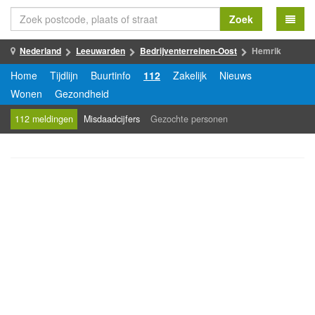
Zoek
Nederland
Leeuwarden
Bedrijventerreinen-Oost
Hemrik
Home
Tijdlijn
Buurtinfo
112
Zakelijk
Nieuws
Wonen
Gezondheid
112 meldingen
Misdaadcijfers
Gezochte personen