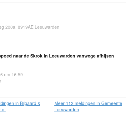
aweg 200a, 8919AE Leeuwarden
spoed naar de Skrok in Leeuwarden vanwege afhijsen
26 om 16:59
n
dingen in Bilgaard &
Meer 112 meldingen in Gemeente
.o.
Leeuwarden