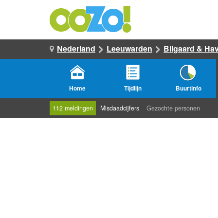
Nederland
Leeuwarden
Bilgaard & Hav
Home
Tijdlijn
Buurtinfo
112 meldingen
Misdaadcijfers
Gezochte personen