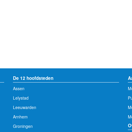
De 12 hoofdsteden
A
Assen
Me
Lelystad
Pu
Leeuwarden
M
Arnhem
Me
O
Groningen