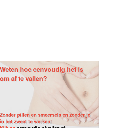
Weten hoe eenvoudig het is
om af te vallen?
Zonder pillen en smeersels en zonder je
in het zweet te werken!
Kijk op
eenvoudig-afvallen.nl