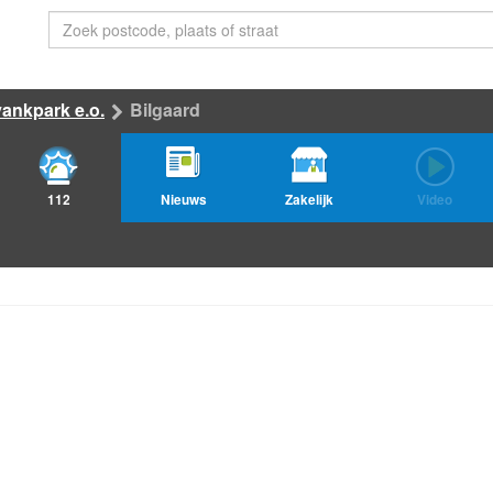
ankpark e.o.
Bilgaard
112
Nieuws
Zakelijk
Video