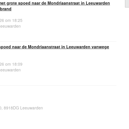
 met grote spoed naar de Mondriaanstraat in Leeuwarden
 brand
26 om 18:25
Leeuwarden
spoed naar de Mondriaanstraat in Leeuwarden vanwege
26 om 18:09
Leeuwarden
20, 8918DG Leeuwarden