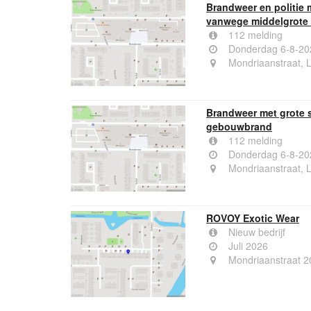
Brandweer en politie
vanwege middelgrote
112 melding
Donderdag 6-8-20
Mondriaanstraat, 
Brandweer met grote 
gebouwbrand
112 melding
Donderdag 6-8-20
Mondriaanstraat, 
ROVOY Exotic Wear
Nieuw bedrijf
Juli 2026
Mondriaanstraat 