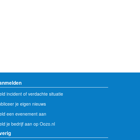
anmelden
ld incident of verdachte situatie
bliceer je eigen nieuws
eld een evenement aan
ld je bedrijf aan op Oozo.nl
verig