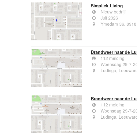
Simpliek Living
Nieuw bedrijf
Juli 2026
Ymedam 36, 8918
Brandweer naar de Lu
112 melding
Woensdag 29-7-20
Ludinga, Leeuwar
Brandweer naar de Lu
112 melding
Woensdag 29-7-20
Ludinga, Leeuwar