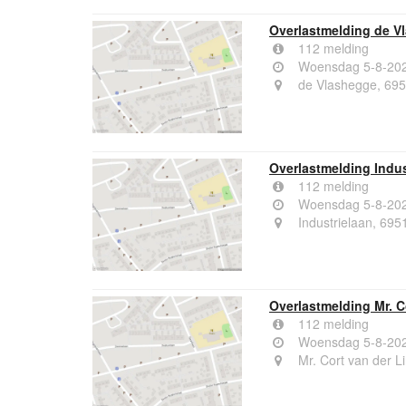
Overlastmelding de V
112 melding
Woensdag 5-8-202
de Vlashegge, 69
Overlastmelding Indus
112 melding
Woensdag 5-8-202
Industrielaan, 695
Overlastmelding Mr. C
112 melding
Woensdag 5-8-202
Mr. Cort van der L