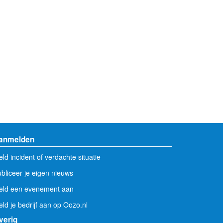
anmelden
ld incident of verdachte situatie
bliceer je eigen nieuws
eld een evenement aan
ld je bedrijf aan op Oozo.nl
verig