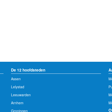
De 12 hoofdsteden
A
Assen
Me
Lelystad
Pu
Leeuwarden
M
Arnhem
Me
O
Groningen