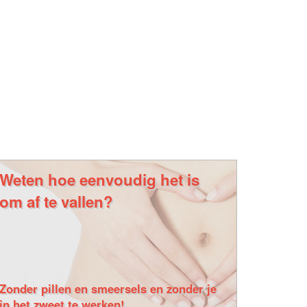
Weten hoe eenvoudig het is
om af te vallen?
Zonder pillen en smeersels en zonder je
in het zweet te werken!