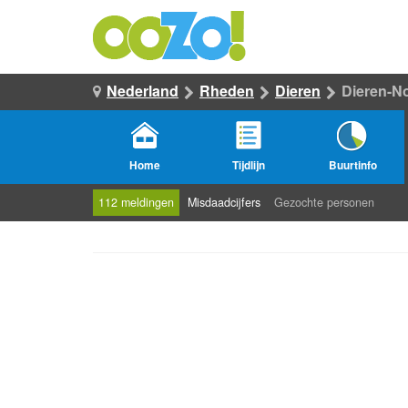
Nederland
Rheden
Dieren
Dieren-No
Home
Tijdlijn
Buurtinfo
112 meldingen
Misdaadcijfers
Gezochte personen