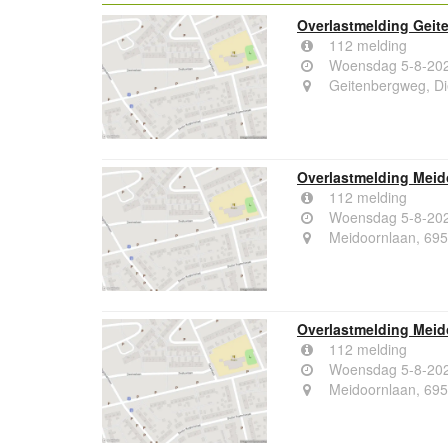
Overlastmelding Geit
112 melding
Woensdag 5-8-202
Geitenbergweg, Di
Overlastmelding Meid
112 melding
Woensdag 5-8-202
Meidoornlaan, 695
Overlastmelding Meid
112 melding
Woensdag 5-8-202
Meidoornlaan, 695