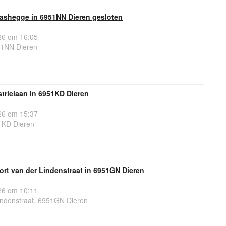
lashegge in 6951NN Dieren gesloten
6 om 16:05
51NN Dieren
trielaan in 6951KD Dieren
6 om 15:37
1KD Dieren
ort van der Lindenstraat in 6951GN Dieren
6 om 10:11
indenstraat, 6951GN Dieren