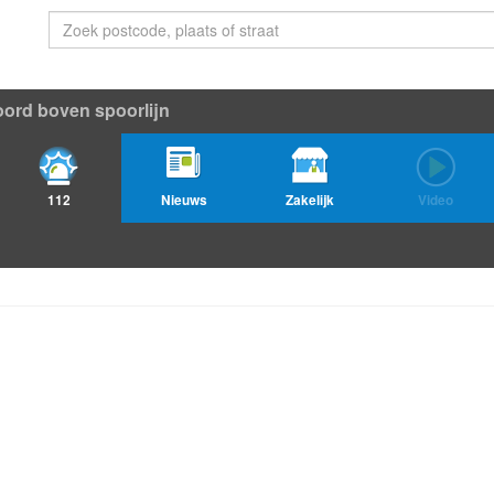
ord boven spoorlijn
112
Nieuws
Zakelijk
Video