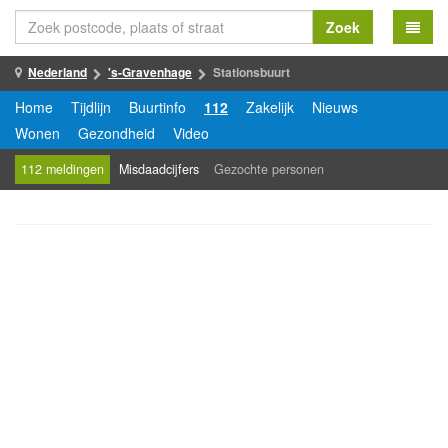
Zoek
Nederland
's-Gravenhage
Stationsbuurt
Home
Tijdlijn
Buurtinfo
112
Zakelijk
Nieuws
Wonen
Gezondheid
Video
112 meldingen
Misdaadcijfers
Gezochte personen