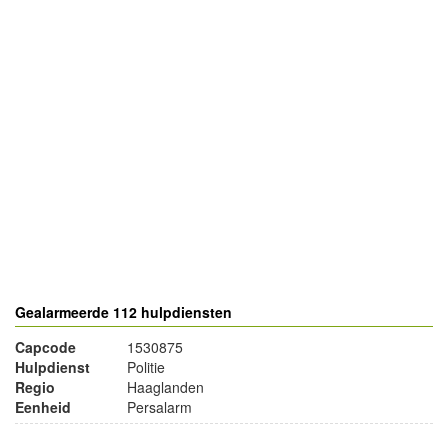
- Advertentie -
powered by
powered by
Gealarmeerde 112 hulpdiensten
Capcode
1530875
Hulpdienst
Politie
Regio
Haaglanden
Eenheid
Persalarm