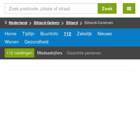
Zoek
Nederland
Sittard-Geleen
Sittard
Sittard-Centrum
Home
Tijdlijn
Buurtinfo
112
Zakelijk
Nieuws
Wonen
Gezondheid
112 meldingen
Misdaadcijfers
Gezochte personen