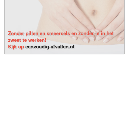
Zonder pillen en smeersels en zonder je in het
zweet te werken!
Kijk op
eenvoudig-afvallen.nl