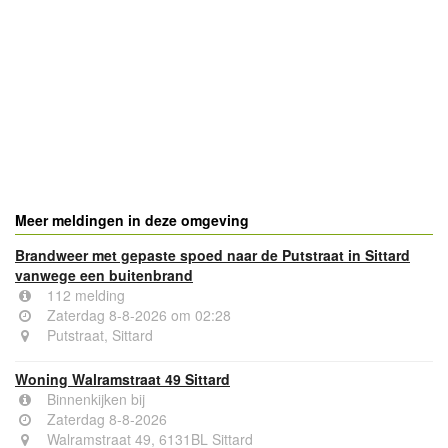
- Advertentie -
powered by
powered by
Meer meldingen in deze omgeving
Brandweer met gepaste spoed naar de Putstraat in Sittard
vanwege een buitenbrand
112 melding
Zaterdag 8-8-2026 om 02:28
Putstraat, Sittard
Woning Walramstraat 49 Sittard
Binnenkijken bij
Zaterdag 8-8-2026
Walramstraat 49, 6131BL Sittard