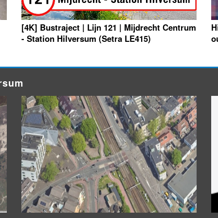
[4K] Bustraject | Lijn 121 | Mijdrecht Centrum
H
- Station Hilversum (Setra LE415)
o
ersum