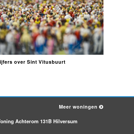
Nieuw bedrijf
RG De Bouwer
Faillissement Royal Mandarin
ijfers over Sint Vitusbuurt
Nieuw bedrijf
Douqué Media
Nieuw bedrijf
Augment Labs
Meer woningen
oning Achterom 131B Hilversum
Nieuw bedrijf
Rijk Management &
Events