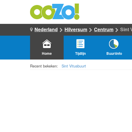
Nederland
Hilversum
Centrum
Sint 
Home
Tijdlijn
Buurtinfo
Recent bekeken:
Sint Vitusbuurt