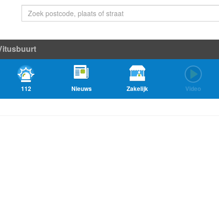
Vitusbuurt
112
Nieuws
Zakelijk
Video