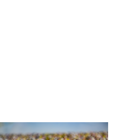
Woning St. Vitusstraat 16C
Hilversum
Woning Achterom 127B Hilversum
Faillissement Psychologiepraktijk
Van Buuren B.V.
Woning Prins Bernhardstraat 22
Hilversum
Nieuw bedrijf
Stichting Dutch
Songwriters Wall of Fame