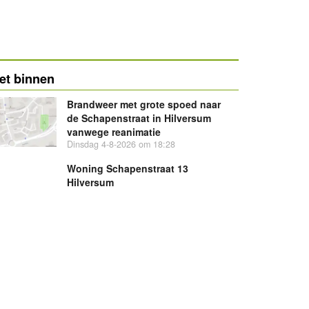
et binnen
Brandweer met grote spoed naar
de Schapenstraat in Hilversum
vanwege reanimatie
Dinsdag 4-8-2026 om 18:28
Woning Schapenstraat 13
Hilversum
Woning Achterom 131C Hilversum
Woning Achterom 131B Hilversum