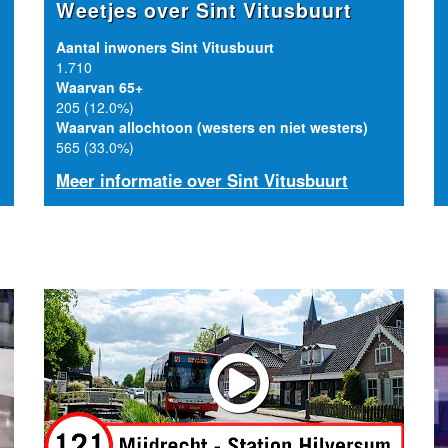
Weetjes over Sint Vitusbuurt
Aantal inwoners Sint Vitusbuurt
1.710
Waarvan 65+
205 (12.0%)
Waarvan allochtoon (westers en niet westers)
565 (33.0%)
Meer informatie over Sint Vitusbuurt