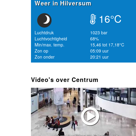
Weer in Hilversum
16°C
Luchtdruk
1023 bar
Luchtvochtigheid
68%
Min/max. temp.
15,46 tot 17,18°C
Zon op
05:09 uur
Zon onder
20:21 uur
Video's over Centrum