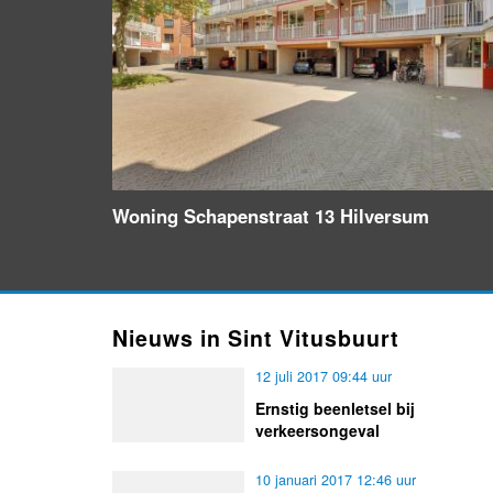
Woning Schapenstraat 13 Hilversum
Nieuws in Sint Vitusbuurt
12 juli 2017 09:44 uur
Ernstig beenletsel bij
verkeersongeval
10 januari 2017 12:46 uur