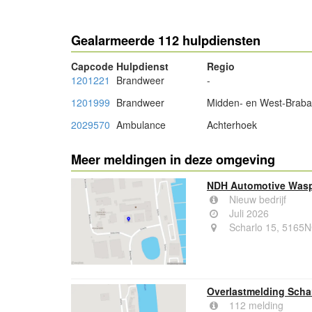
Gealarmeerde 112 hulpdiensten
Capcode
Hulpdienst
Regio
1201221
Brandweer
-
1201999
Brandweer
Midden- en West-Braba
2029570
Ambulance
Achterhoek
Meer meldingen in deze omgeving
NDH Automotive Was
Nieuw bedrijf
Juli 2026
Scharlo 15, 5165
Overlastmelding Scha
112 melding