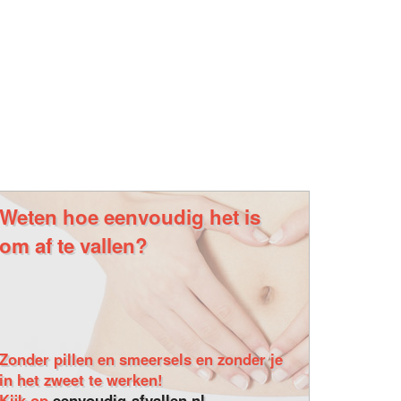
Weten hoe eenvoudig het is
om af te vallen?
Zonder pillen en smeersels en zonder je
in het zweet te werken!
Kijk op
eenvoudig-afvallen.nl