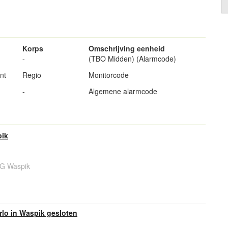
powered by
Korps
Omschrijving eenheid
-
(TBO Midden) (Alarmcode)
nt
Regio
Monitorcode
-
Algemene alarmcode
pik
NG Waspik
rlo in Waspik gesloten