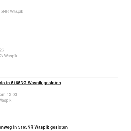
65NR Waspik
26
NG Waspik
rlo in 5165NG Waspik gesloten
 om 13:03
Waspik
enweg in 5165NR Waspik gesloten