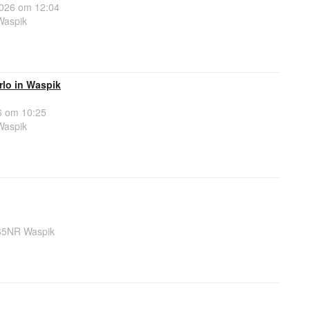
026 om 12:04
Waspik
rlo in Waspik
6 om 10:25
Waspik
65NR Waspik