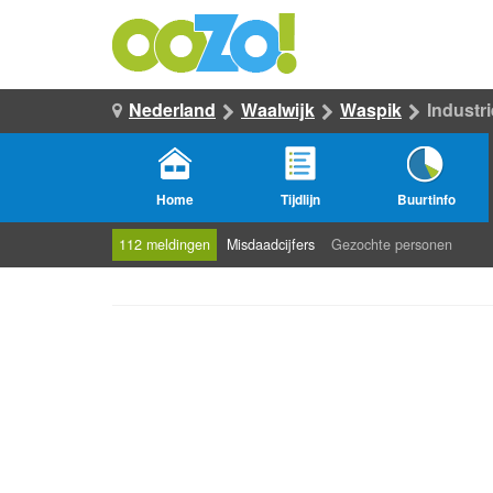
Nederland
Waalwijk
Waspik
Industr
Home
Tijdlijn
Buurtinfo
112 meldingen
Misdaadcijfers
Gezochte personen