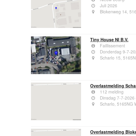
Juli 2026
Blokenweg 14, 51
Tiny House Nl B.V.
Faillissement
Donderdag 9-7-20
Scharlo 15, 5165
Overlastmelding Scha
112 melding
Dinsdag 7-7-2026
Scharlo, 5165NG 
Overlastmelding Blok