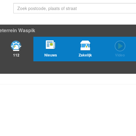
ieterrein Waspik
112
Nieuws
Zakelijk
Video