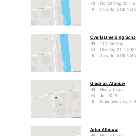
Donderdag 23-7-2
Scharlo, 5165NG 
Overlastmelding Scha
112 melding
Dinsdag 21-7-202
Scharlo, 5165NG 
Giedrius Afbouw
Nieuw bedrijf
Juli 2026
Blokenweg 14, 51
Artur Afbouw
Nieuw bedrijf