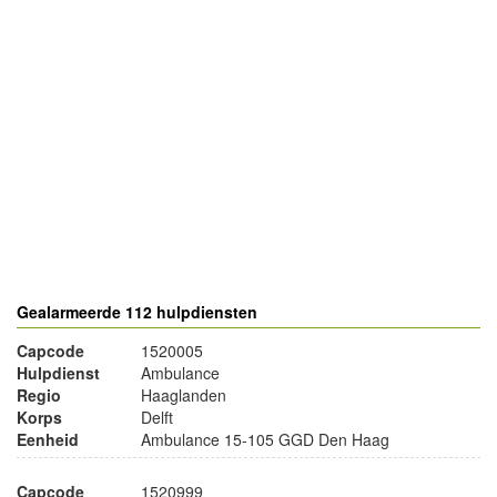
- Advertentie -
powered by
powered by
Gealarmeerde 112 hulpdiensten
Capcode
1520005
Hulpdienst
Ambulance
Regio
Haaglanden
Korps
Delft
Eenheid
Ambulance 15-105 GGD Den Haag
Capcode
1520999