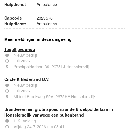
Hulpdienst
Ambulance
Capcode
2029578
Hulpdienst
Ambulance
Meer meldingen in deze omgeving
Tegeltjevoorjou
Nieuw bedrijf
Juli 2026
Broekpolderlaan 39, 2675LJ Honselersdijk
Circle K Nederland B.V.
Nieuw bedrijf
Juli 2026
Middel Broekweg 59A, 2675KE Honselersdijk
Brandweer met grote spoed naar de Broekpolderlaan in
Honselersdijk vanwege een buitenbrand
112 melding
Vrijdag 24-7-2026 om 03:41