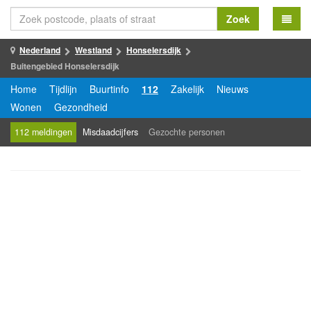
Zoek
Nederland
Westland
Honselersdijk
Buitengebied Honselersdijk
Home
Tijdlijn
Buurtinfo
112
Zakelijk
Nieuws
Wonen
Gezondheid
112 meldingen
Misdaadcijfers
Gezochte personen