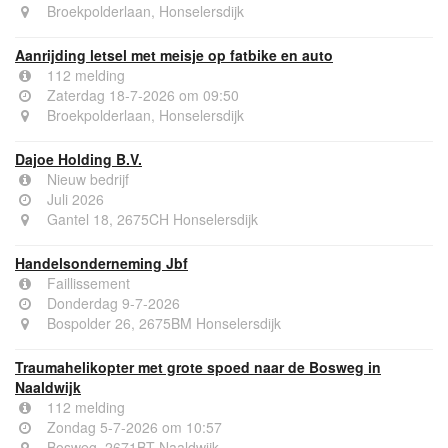
Broekpolderlaan, Honselersdijk
Aanrijding letsel met meisje op fatbike en auto
112 melding
Zaterdag 18-7-2026 om 09:50
Broekpolderlaan, Honselersdijk
Dajoe Holding B.V.
Nieuw bedrijf
Juli 2026
Gantel 18, 2675CH Honselersdijk
Handelsonderneming Jbf
Faillissement
Donderdag 9-7-2026
Bospolder 26, 2675BM Honselersdijk
Traumahelikopter met grote spoed naar de Bosweg in
Naaldwijk
112 melding
Zondag 5-7-2026 om 10:57
Bosweg, 2671BT Naaldwijk