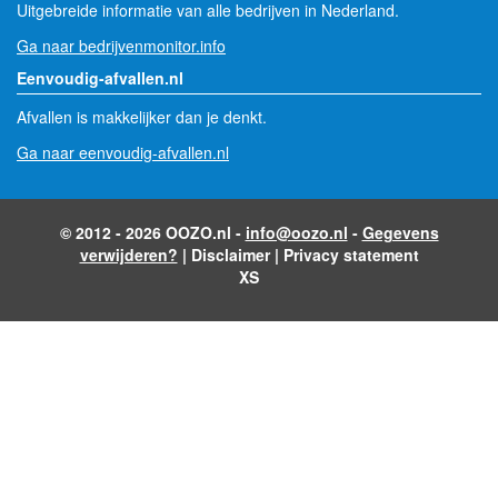
Uitgebreide informatie van alle bedrijven in Nederland.
Ga naar bedrijvenmonitor.info
Eenvoudig-afvallen.nl
Afvallen is makkelijker dan je denkt.
Ga naar eenvoudig-afvallen.nl
© 2012 - 2026 OOZO.nl -
info@oozo.nl
-
Gegevens
verwijderen?
|
Disclaimer
|
Privacy statement
XS
- Advertentie -
powered by
powered by