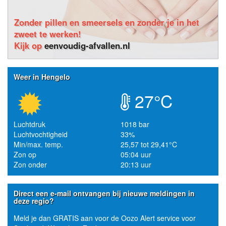
Zonder pillen en smeersels en zonder je in het
zweet te werken!
Kijk op
eenvoudig-afvallen.nl
Weer in Hengelo
27°C
Luchtdruk
1018 bar
Luchtvochtigheid
33%
Min/max. temp.
25,57 tot 29,41°C
Zon op
05:04 uur
Zon onder
20:13 uur
Direct een e-mail ontvangen bij nieuwe meldingen in
deze regio?
Meld je dan GRATIS aan voor de Oozo Alert service voor