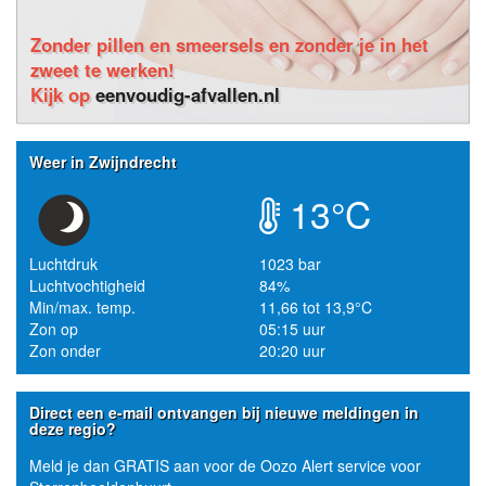
Zonder pillen en smeersels en zonder je in het
zweet te werken!
Kijk op
eenvoudig-afvallen.nl
Weer in Zwijndrecht
13°C
Luchtdruk
1023 bar
Luchtvochtigheid
84%
Min/max. temp.
11,66 tot 13,9°C
Zon op
05:15 uur
Zon onder
20:20 uur
Direct een e-mail ontvangen bij nieuwe meldingen in
deze regio?
Meld je dan GRATIS aan voor de Oozo Alert service voor