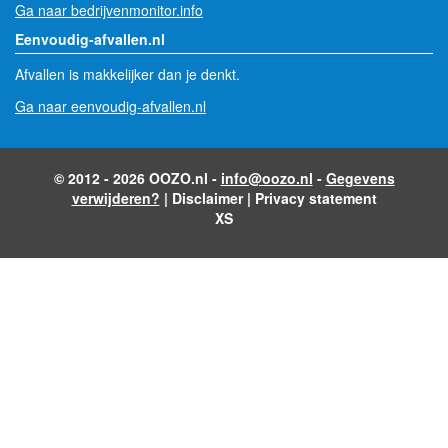
Ga naar bedrijvenmonitor.info
Eenvoudig-afvallen.nl
Afvallen is makkelijker dan je denkt.
Ga naar eenvoudig-afvallen.nl
© 2012 - 2026 OOZO.nl -
info@oozo.nl
-
Gegevens
verwijderen?
|
Disclaimer
|
Privacy statement
XS
- Advertentie -
powered by
powered by