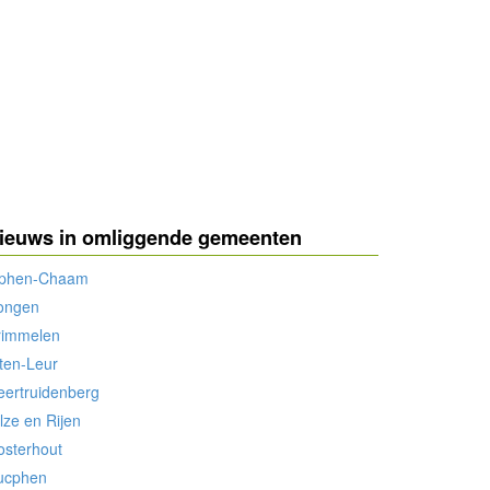
ieuws in omliggende gemeenten
lphen-Chaam
ongen
rimmelen
ten-Leur
ertruidenberg
lze en Rijen
osterhout
ucphen