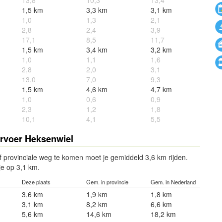
13,8
10,3
13,4
1,5 km
3,3 km
3,1 km
1,0
1,3
2,1
2,8
2,4
3,9
17,1
8,5
11,7
1,5 km
3,4 km
3,2 km
1,0
1,1
1,6
2,8
2,0
3,1
13,0
7,0
9,3
1,5 km
4,6 km
4,7 km
1,0
0,6
0,9
2,3
1,2
1,8
10,1
4,1
5,5
rvoer Heksenwiel
f provinciale weg te komen moet je gemiddeld 3,6 km rijden.
 je op 3,1 km.
Deze plaats
Gem. in provincie
Gem. in Nederland
3,6 km
1,9 km
1,8 km
3,1 km
8,2 km
6,6 km
5,6 km
14,6 km
18,2 km