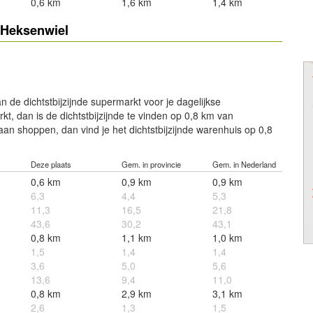
0,6 km
1,6 km
1,4 km
 Heksenwiel
powered by
powered by
 de dichtstbijzijnde supermarkt voor je dagelijkse
kt, dan is de dichtstbijzijnde te vinden op 0,8 km van
aan shoppen, dan vind je het dichtstbijzijnde warenhuis op 0,8
Deze plaats
Gem. in provincie
Gem. in Nederland
0,6 km
0,9 km
0,9 km
6,3
4,4
5,3
11,3
16,5
21,8
43,6
30,2
43,1
0,8 km
1,1 km
1,0 km
1,5
1,4
1,4
3,6
5,0
5,6
13,6
9,4
11,0
0,8 km
2,9 km
3,1 km
2,6
1,3
1,5