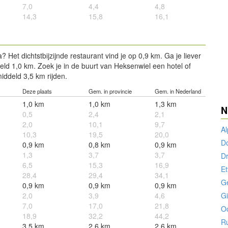
7,0
4,4
4,8
14,3
15,8
16,1
Het dichtstbijzijnde restaurant vind je op 0,9 km. Ga je liever
eld 1,0 km. Zoek je in de buurt van Heksenwiel een hotel of
ddeld 3,5 km rijden.
Deze plaats
Gem. in provincie
Gem. in Nederland
1,0 km
1,0 km
1,3 km
N
0,5
2,4
2,1
2,0
10,1
9,7
A
10,3
19,5
20,0
D
0,9 km
0,8 km
0,9 km
1,3
3,7
3,7
D
6,5
15,3
16,9
Et
28,4
29,4
34,1
Ge
0,9 km
0,9 km
0,9 km
2,0
3,9
4,6
Gi
7,0
17,0
21,8
O
18,9
32,2
44,2
R
3,5 km
2,6 km
2,6 km