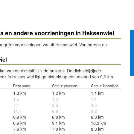
ca en andere voorzieningen in Heksenwiel
elangrijke voorzieningen vanuit Heksenwiel. Van horeca en
iel
 van de dichtstbijzijnde huisarts. De dichtstbijzijnde
eek in Heksenwiel ligt gemiddeld op een afstand van 0,6 km.
Deze plaats
Gem. in provincie
Gem. in Nederland
1,3 km
1,2 km
1,1 km
1,5
1,0
1,1
7,1
3,6
4,5
11,7
6,9
9,2
6,9 km
6,8 km
6,3 km
6,9 km
9,1 km
10,3 km
7,6 km
7,8 km
8,3 km