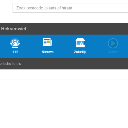
Heksenwiel
112
Nieuws
Zakelijk
Video
orische foto's