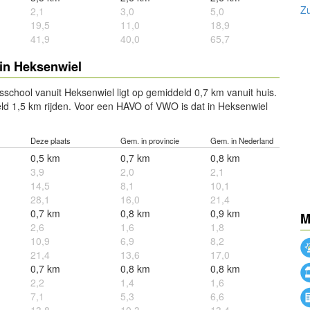
Z
2,1
3,0
5,0
19,5
11,0
18,9
41,9
40,0
65,7
in Heksenwiel
sschool vanuit Heksenwiel ligt op gemiddeld 0,7 km vanuit huis.
d 1,5 km rijden. Voor een HAVO of VWO is dat in Heksenwiel
Deze plaats
Gem. in provincie
Gem. in Nederland
0,5 km
0,7 km
0,8 km
3,9
2,0
2,1
14,5
8,1
10,1
28,1
16,0
21,4
0,7 km
0,8 km
0,9 km
M
2,6
1,6
1,8
10,9
6,9
8,2
21,4
13,6
17,0
0,7 km
0,8 km
0,8 km
2,2
1,4
1,6
7,1
5,3
6,6