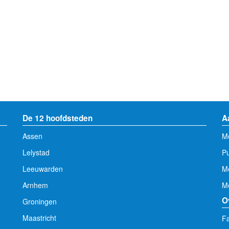
De 12 hoofdsteden
A
Assen
Me
Lelystad
Pu
Leeuwarden
M
Arnhem
Me
O
Groningen
Maastricht
Fa