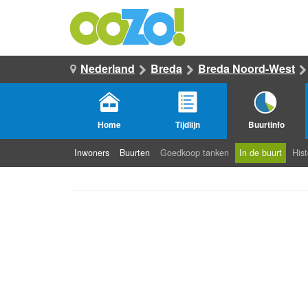
Nederland
Breda
Breda Noord-West
Home
Tijdlijn
Buurtinfo
Inwoners
Buurten
Goedkoop tanken
In de buurt
Hist