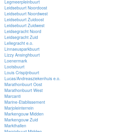
Legmeerpleinbuurt
Leidsebuurt Noordoost
Leidsebuurt Noordwest
Leidsebuurt Zuidoost
Leidsebuurt Zuidwest
Leidsegracht Noord
Leidsegracht Zuid
Leliegracht e.o.
Linnaeusparkbuurt
Lizzy Ansinghbuurt
Loenermark
Lootsbuurt
Louis Crispijnbuurt
Lucas/Andreasziekenhuis e.o.
Marathonbuurt Oost
Marathonbuurt West
Marcanti
Marine-Etablissement
Marjoleinterrein
Markengouw Midden
Markengouw Zuid
Markthallen
Marnixbuurt Midden