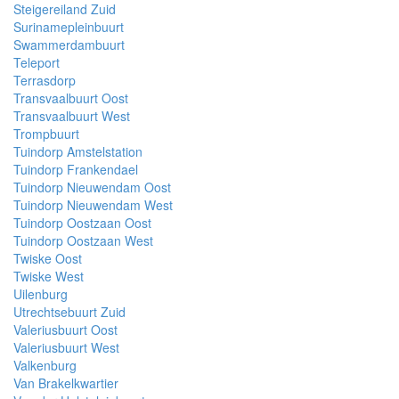
Steigereiland Zuid
Surinamepleinbuurt
Swammerdambuurt
Teleport
Terrasdorp
Transvaalbuurt Oost
Transvaalbuurt West
Trompbuurt
Tuindorp Amstelstation
Tuindorp Frankendael
Tuindorp Nieuwendam Oost
Tuindorp Nieuwendam West
Tuindorp Oostzaan Oost
Tuindorp Oostzaan West
Twiske Oost
Twiske West
Uilenburg
Utrechtsebuurt Zuid
Valeriusbuurt Oost
Valeriusbuurt West
Valkenburg
Van Brakelkwartier