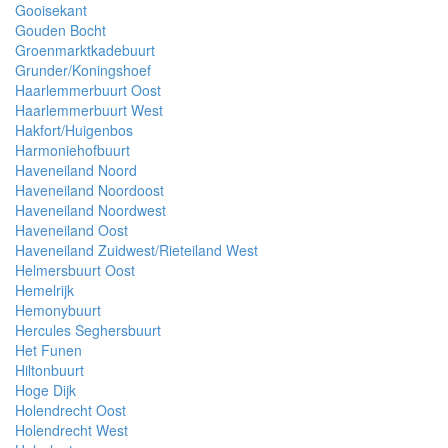
Gooisekant
Gouden Bocht
Groenmarktkadebuurt
Grunder/Koningshoef
Haarlemmerbuurt Oost
Haarlemmerbuurt West
Hakfort/Huigenbos
Harmoniehofbuurt
Haveneiland Noord
Haveneiland Noordoost
Haveneiland Noordwest
Haveneiland Oost
Haveneiland Zuidwest/Rieteiland West
Helmersbuurt Oost
Hemelrijk
Hemonybuurt
Hercules Seghersbuurt
Het Funen
Hiltonbuurt
Hoge Dijk
Holendrecht Oost
Holendrecht West