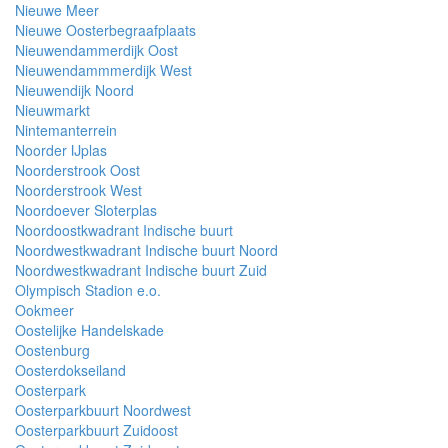
Nieuwe Meer
Nieuwe Oosterbegraafplaats
Nieuwendammerdijk Oost
Nieuwendammmerdijk West
Nieuwendijk Noord
Nieuwmarkt
Nintemanterrein
Noorder IJplas
Noorderstrook Oost
Noorderstrook West
Noordoever Sloterplas
Noordoostkwadrant Indische buurt
Noordwestkwadrant Indische buurt Noord
Noordwestkwadrant Indische buurt Zuid
Olympisch Stadion e.o.
Ookmeer
Oostelijke Handelskade
Oostenburg
Oosterdokseiland
Oosterpark
Oosterparkbuurt Noordwest
Oosterparkbuurt Zuidoost