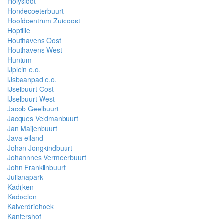
Holysloot
Hondecoeterbuurt
Hoofdcentrum Zuidoost
Hoptille
Houthavens Oost
Houthavens West
Huntum
IJplein e.o.
IJsbaanpad e.o.
IJselbuurt Oost
IJselbuurt West
Jacob Geelbuurt
Jacques Veldmanbuurt
Jan Maijenbuurt
Java-eiland
Johan Jongkindbuurt
Johannnes Vermeerbuurt
John Franklinbuurt
Julianapark
Kadijken
Kadoelen
Kalverdriehoek
Kantershof