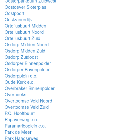
Oosterparkbuurt Zuidwest
Oostoever Sloterplas
Oostpoort
Oostzanerdijk
Orteliusbuurt Midden
Orteliusbuurt Noord
Orteliusbuurt Zuid
Osdorp Midden Noord
Osdorp Midden Zuid
Osdorp Zuidoost
Osdorper Binnenpolder
Osdorper Bovenpolder
Osdorpplein e.o.
Oude Kerk e.o.
Overbraker Binnenpolder
Overhoeks
Overtoomse Veld Noord
Overtoomse Veld Zuid
P.C. Hooftbuurt
Papaverweg e.o.
Paramariboplein e.o.
Park de Meer
Park Haagseweg