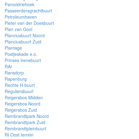
Parooldriehoek
Passeerdersgrachtbuurt
Petroleumhaven
Pieter van der Doesbuurt
Plan van Gool
Planciusbuurt Noord
Planciusbuurt Zuid
Plantage
Postjeskade e.o.
Prinses Irenebuurt
RAI
Ransdorp
Rapenburg
Rechte H-buurt
Reguliersbuurt
Reigersbos Midden
Reigersbos Noord
Reigersbos Zuid
Rembrandtpark Noord
Rembrandtpark Zuid
Rembrandtpleinbuurt
RI Oost terrein