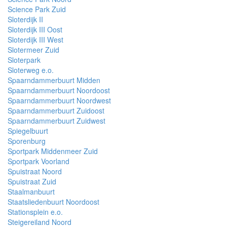
Science Park Zuid
Sloterdijk II
Sloterdijk III Oost
Sloterdijk III West
Slotermeer Zuid
Sloterpark
Sloterweg e.o.
Spaarndammerbuurt Midden
Spaarndammerbuurt Noordoost
Spaarndammerbuurt Noordwest
Spaarndammerbuurt Zuidoost
Spaarndammerbuurt Zuidwest
Spiegelbuurt
Sporenburg
Sportpark Middenmeer Zuid
Sportpark Voorland
Spuistraat Noord
Spuistraat Zuid
Staalmanbuurt
Staatsliedenbuurt Noordoost
Stationsplein e.o.
Steigereiland Noord