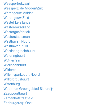
Weespertrekvaart
Weesperzijde Midden/Zuid
Werengouw Midden
Werengouw Zuid
Westelijke eilanden
Westerdokseiland
Westergasfabriek
Westerstaatsman
Westhaven Noord
Westhaven Zuid
Westlandgrachtbuurt
Weteringbuurt
WG-terrein
Wielingenbuurt
Wildeman
Willemsparkbuurt Noord
Willibrordusbuurt
Wittenburg
Woon- en Groengebied Sloterdijk
Zaagpoortbuurt
Zamenhofstraat e.o.
Zeeburgerdijk Oost