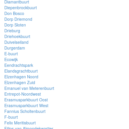
Diamantbuurt
Diepenbrockbuurt
Don Bosco
Dorp Driemond
Dorp Sloten
Drieburg
Driehoekbuurt
Duivelseiland
Durgerdam
E-buurt
Ecowijk
Eendrachtspark
Elandsgrachtbuurt
Elzenhagen Noord
Elzenhagen Zuid
Emanuel van Meterenbuurt
Entrepot-Noordwest
Erasmusparkbuurt Oost
Erasmusparkbuurt West
Fannius Scholtenbuurt
F-buurt
Felix Meritisbuurt
Filips van Almondekwartier