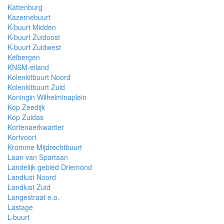
Kattenburg
Kazernebuurt
K-buurt Midden
K-buurt Zuidoost
K-buurt Zuidwest
Kelbergen
KNSM-eiland
Kolenkitbuurt Noord
Kolenkitbuurt Zuid
Koningin Wilhelminaplein
Kop Zeedijk
Kop Zuidas
Kortenaerkwartier
Kortvoort
Kromme Mijdrechtbuurt
Laan van Spartaan
Landelijk gebied Driemond
Landlust Noord
Landlust Zuid
Langestraat e.o.
Lastage
L-buurt