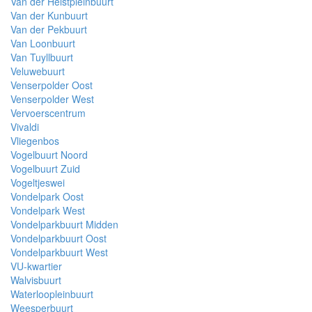
Van der Helstpleinbuurt
Van der Kunbuurt
Van der Pekbuurt
Van Loonbuurt
Van Tuyllbuurt
Veluwebuurt
Venserpolder Oost
Venserpolder West
Vervoerscentrum
Vivaldi
Vliegenbos
Vogelbuurt Noord
Vogelbuurt Zuid
Vogeltjeswei
Vondelpark Oost
Vondelpark West
Vondelparkbuurt Midden
Vondelparkbuurt Oost
Vondelparkbuurt West
VU-kwartier
Walvisbuurt
Waterloopleinbuurt
Weesperbuurt