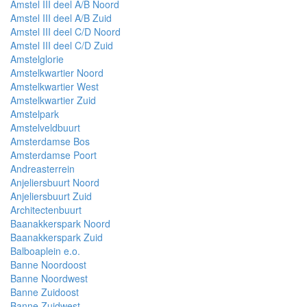
Amstel III deel A/B Noord
Amstel III deel A/B Zuid
Amstel III deel C/D Noord
Amstel III deel C/D Zuid
Amstelglorie
Amstelkwartier Noord
Amstelkwartier West
Amstelkwartier Zuid
Amstelpark
Amstelveldbuurt
Amsterdamse Bos
Amsterdamse Poort
Andreasterrein
Anjeliersbuurt Noord
Anjeliersbuurt Zuid
Architectenbuurt
Baanakkerspark Noord
Baanakkerspark Zuid
Balboaplein e.o.
Banne Noordoost
Banne Noordwest
Banne Zuidoost
Banne Zuidwest