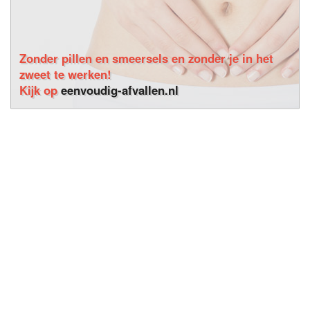
Zonder pillen en smeersels en zonder je in het
zweet te werken!
Kijk op
eenvoudig-afvallen.nl