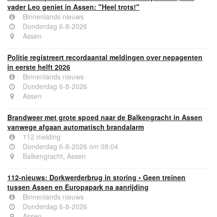
vader Leo geniet in Assen: "Heel trots!"
Binnenlands nieuws
Donderdag 6-8-2026
Assen
Politie registreert recordaantal meldingen over nepagenten
in eerste helft 2026
Binnenlands nieuws
Donderdag 6-8-2026
Assen
Brandweer met grote spoed naar de Balkengracht in Assen
vanwege afgaan automatisch brandalarm
112 melding
Donderdag 6-8-2026 om 08:04
Balkengracht, Assen
112-nieuws: Dorkwerderbrug in storing • Geen treinen
tussen Assen en Europapark na aanrijding
Binnenlands nieuws
Donderdag 6-8-2026
Assen