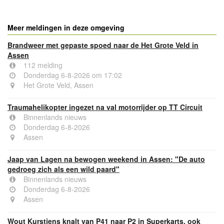
Meer meldingen in deze omgeving
Brandweer met gepaste spoed naar de Het Grote Veld in
Assen
112 melding
Donderdag 6-8-2026 om 17:02
Het Grote Veld, Assen
Traumahelikopter ingezet na val motorrijder op TT Circuit
Binnenlands nieuws
Donderdag 6-8-2026
Assen
Jaap van Lagen na bewogen weekend in Assen: "De auto
gedroeg zich als een wild paard"
Binnenlands nieuws
Donderdag 6-8-2026
Assen
Wout Kurstjens knalt van P41 naar P2 in Superkarts, ook