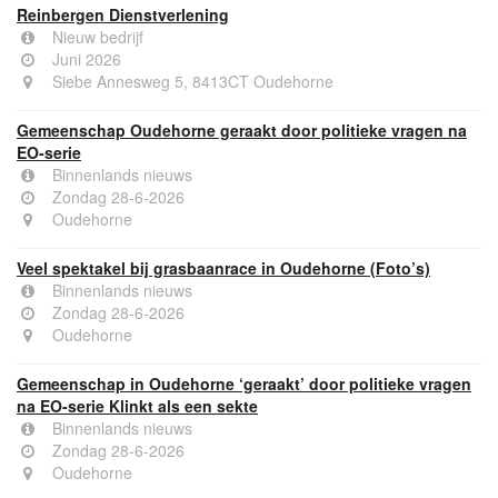
Reinbergen Dienstverlening
Nieuw bedrijf
Juni 2026
Siebe Annesweg 5, 8413CT Oudehorne
Gemeenschap Oudehorne geraakt door politieke vragen na
EO-serie
Binnenlands nieuws
Zondag 28-6-2026
Oudehorne
Veel spektakel bij grasbaanrace in Oudehorne (Foto’s)
Binnenlands nieuws
Zondag 28-6-2026
Oudehorne
Gemeenschap in Oudehorne ‘geraakt’ door politieke vragen
na EO-serie Klinkt als een sekte
Binnenlands nieuws
Zondag 28-6-2026
Oudehorne