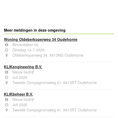
- Advertentie -
powered by
powered by
Meer meldingen in deze omgeving
Woning Oldeberkoperweg 34 Oudehorne
Binnenkijken bij
Dinsdag 14-7-2026
Oldeberkoperweg 34, 8413NG Oudehorne
KLIKengineering B.V.
Nieuw bedrijf
Juli 2026
Tweede Compagnonsweg 41, 8413RT Oudehorne
KLIKbeheer B.V.
Nieuw bedrijf
Juli 2026
Tweede Compagnonsweg 41, 8413RT Oudehorne