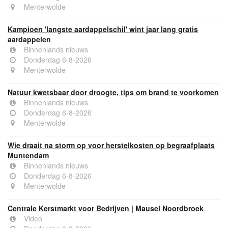
Menterwolde
Kampioen 'langste aardappelschil' wint jaar lang gratis
aardappelen
Binnenlands nieuws
Donderdag 6-8-2026
Menterwolde
Natuur kwetsbaar door droogte, tips om brand te voorkomen
Binnenlands nieuws
Donderdag 6-8-2026
Menterwolde
Wie draait na storm op voor herstelkosten op begraafplaats
Muntendam
Binnenlands nieuws
Donderdag 6-8-2026
Menterwolde
Centrale Kerstmarkt voor Bedrijven | Mausel Noordbroek
Video