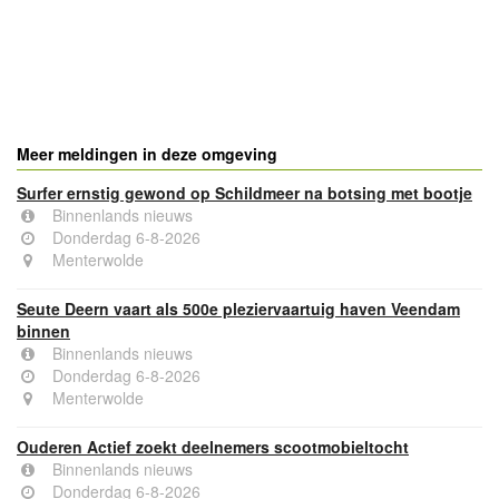
- Advertentie -
powered by
powered by
Meer meldingen in deze omgeving
Surfer ernstig gewond op Schildmeer na botsing met bootje
Binnenlands nieuws
Donderdag 6-8-2026
Menterwolde
Seute Deern vaart als 500e pleziervaartuig haven Veendam
binnen
Binnenlands nieuws
Donderdag 6-8-2026
Menterwolde
Ouderen Actief zoekt deelnemers scootmobieltocht
Binnenlands nieuws
Donderdag 6-8-2026