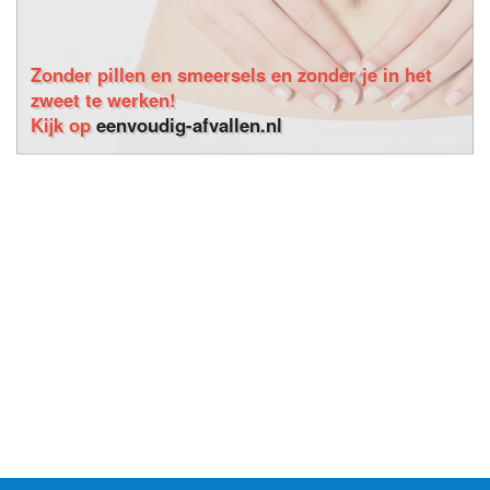
Zonder pillen en smeersels en zonder je in het
zweet te werken!
Kijk op
eenvoudig-afvallen.nl