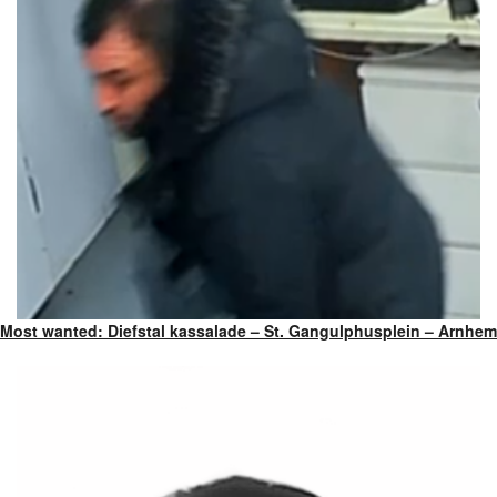
Most wanted: Diefstal kassalade – St. Gangulphusplein – Arnhem