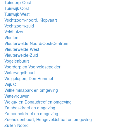
Tuindorp-Oost
Tuinwijk-Oost
Tuinwijk-West
Vechtzoom-noord, Klopvaart
Vechtzoom-zuid
Veldhuizen
Vleuten
Vleuterweide-Noord/Oost/Centrum
Vleuterweide-West
Vleuterweide-Zuid
Vogelenbuurt
Voordorp en Voorveldsepolder
Watervogelbuurt
Welgelegen, Den Hommel
Wijk C
Wilhelminapark en omgeving
Wittevrouwen
Wolga- en Donaudreef en omgeving
Zambesidreef en omgeving
Zamenhofdreef en omgeving
Zeeheldenbuurt, Hengeveldstraat en omgeving
Zuilen-Noord