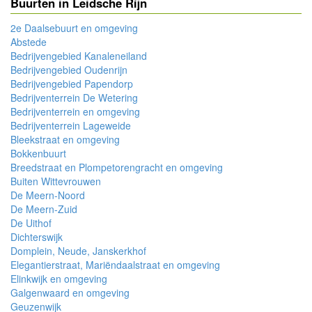
Buurten in Leidsche Rijn
2e Daalsebuurt en omgeving
Abstede
Bedrijvengebied Kanaleneiland
Bedrijvengebied Oudenrijn
Bedrijvengebied Papendorp
Bedrijventerrein De Wetering
Bedrijventerrein en omgeving
Bedrijventerrein Lageweide
Bleekstraat en omgeving
Bokkenbuurt
Breedstraat en Plompetorengracht en omgeving
Buiten Wittevrouwen
De Meern-Noord
De Meern-Zuid
De Uithof
Dichterswijk
Domplein, Neude, Janskerkhof
Elegantierstraat, Mariëndaalstraat en omgeving
Elinkwijk en omgeving
Galgenwaard en omgeving
Geuzenwijk