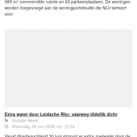
385 m² commerciële ruimte en 63 parkeerplaatsen. De woningen
worden toegevoegd aan de woningportefeuille die NLV beheert
voor
Extra water door Leidsche Rijn: vaarweg tijdelijk dicht
Google News
Maandag 29 juni 2026 om 12:54
Vanaf dinsdagochtend 30 juni stroomt er extra zoetwater door de