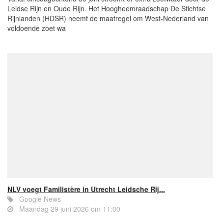
Leidse Rijn en Oude Rijn. Het Hoogheemraadschap De Stichtse
Rijnlanden (HDSR) neemt de maatregel om West-Nederland van
voldoende zoet wa
NLV voegt Familistère in Utrecht Leidsche Rij...
Google News
Maandag 29 juni 2026 om 11:00