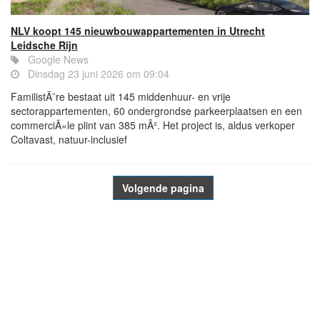
NLV koopt 145 nieuwbouwappartementen in Utrecht
Leidsche Rijn
Google News
Dinsdag 23 juni 2026 om 09:04
FamilistÃ¨re bestaat uit 145 middenhuur- en vrije
sectorappartementen, 60 ondergrondse parkeerplaatsen en een
commerciÃ«le plint van 385 mÂ². Het project is, aldus verkoper
Coltavast, natuur-inclusief
Volgende pagina
- Advertentie -
powered by
powered by