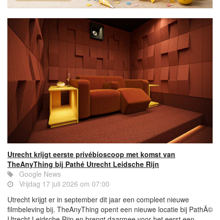
Utrecht krijgt eerste privébioscoop met komst van
TheAnyThing bij Pathé Utrecht Leidsche Rijn
Google News
Vrijdag 17 juli 2026 om 07:00
Utrecht krijgt er in september dit jaar een compleet nieuwe
filmbeleving bij. TheAnyThing opent een nieuwe locatie bij PathÃ©
Utrecht Leidsche Rijn en brengt daarmee voor het eerst een