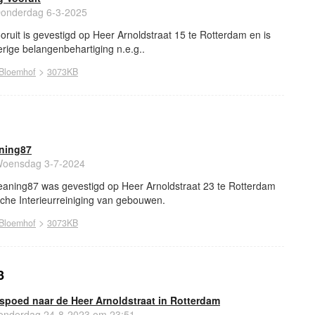
onderdag 6-3-2025
ooruit is gevestigd op Heer Arnoldstraat 15 te Rotterdam en is
erige belangenbehartiging n.e.g..
>
Bloemhof
3073KB
aning87
oensdag 3-7-2024
aning87 was gevestigd op Heer Arnoldstraat 23 te Rotterdam
nche Interieurreiniging van gebouwen.
>
Bloemhof
3073KB
3
spoed naar de Heer Arnoldstraat in Rotterdam
nderdag 24-8-2023 om 23:51