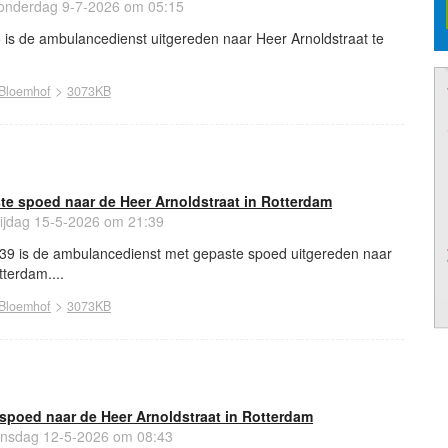
nderdag 9-7-2026 om 05:15
 is de ambulancedienst uitgereden naar Heer Arnoldstraat te
>
Bloemhof
3073KB
e spoed naar de Heer Arnoldstraat in Rotterdam
ijdag 15-5-2026 om 21:39
39 is de ambulancedienst met gepaste spoed uitgereden naar
tterdam....
>
Bloemhof
3073KB
spoed naar de Heer Arnoldstraat in Rotterdam
nsdag 12-5-2026 om 08:43