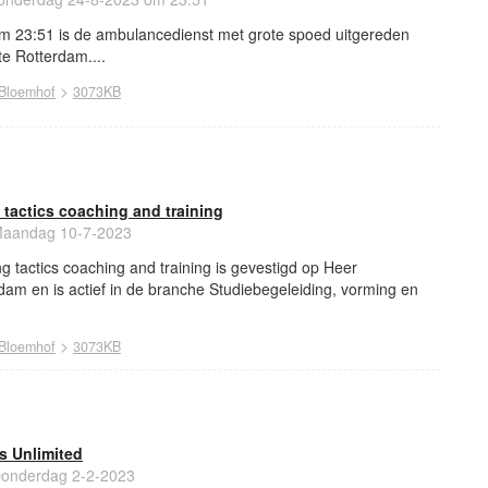
 23:51 is de ambulancedienst met grote spoed uitgereden
te Rotterdam....
>
Bloemhof
3073KB
 tactics coaching and training
aandag 10-7-2023
 tactics coaching and training is gevestigd op Heer
rdam en is actief in de branche Studiebegeleiding, vorming en
>
Bloemhof
3073KB
s Unlimited
onderdag 2-2-2023