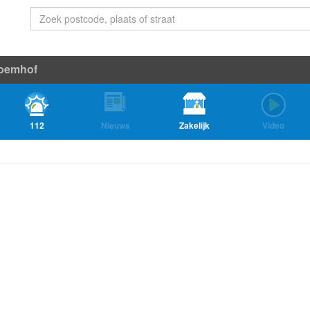
oemhof
112
Nieuws
Zakelijk
Video