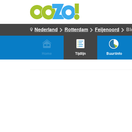
Nederland
Rotterdam
Feijenoord
Bl
Home
Tijdlijn
Buurtinfo