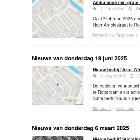
Ambulance met grote 
112 melding
Do
Op 12 februari 2026 om
Heer Arnoldstraat te Ro
>
>
Rotterdam
Feijenoord
Nieuws van donderdag 19 juni 2025
Nieuw bedrijf Azur-Wh
Nieuw bedrijf
D
De besloten vennootsch
te Rotterdam en is acti
lichte bedrijfsauto’s (g
>
>
Rotterdam
Feijenoord
Nieuws van donderdag 6 maart 2025
Nieuw bedrijf Stichtin