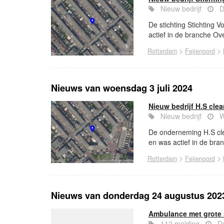
Nieuw bedrijf
D
De stichting Stichting V
actief in de branche Ov
>
>
Rotterdam
Feijenoord
Nieuws van woensdag 3 juli 2024
Nieuw bedrijf H.S cle
Nieuw bedrijf
W
De onderneming H.S cle
en was actief in de bra
>
>
Rotterdam
Feijenoord
Nieuws van donderdag 24 augustus 202
Ambulance met grote 
112 melding
Do