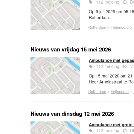
112 melding
Do
Op 9 juli 2026 om 05:15
Rotterdam....
>
>
Rotterdam
Feijenoord
Nieuws van vrijdag 15 mei 2026
Ambulance met gepast
112 melding
Vr
Op 15 mei 2026 om 21:
Heer Arnoldstraat te Ro
>
>
Rotterdam
Feijenoord
Nieuws van dinsdag 12 mei 2026
Ambulance met grote 
112 melding
Di