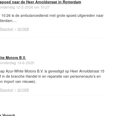
spoed naar de Heer Arnoldstraat in Rotterdam
nderdag 12-2-2026 om 10:27
 10:26 is de ambulancedienst met grote spoed uitgereden naar
tterdam....
>
Bloemhof
3073KB
ite Motors B.V.
onderdag 19-6-2025
ap Azur-White Motors B.V. is gevestigd op Heer Arnoldstraat 15
ef in de branche Handel in en reparatie van personenauto’s en
een import van nieuwe).
>
Bloemhof
3073KB
g Vooruit