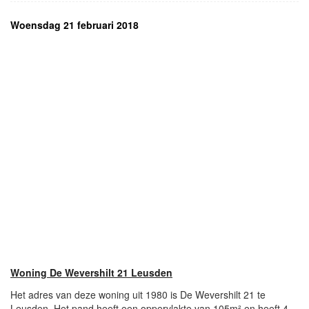
Woensdag 21 februari 2018
Woning De Wevershilt 21 Leusden
Het adres van deze woning uit 1980 is De Wevershilt 21 te
Leusden. Het pand heeft een oppervlakte van 105m² en heeft 4