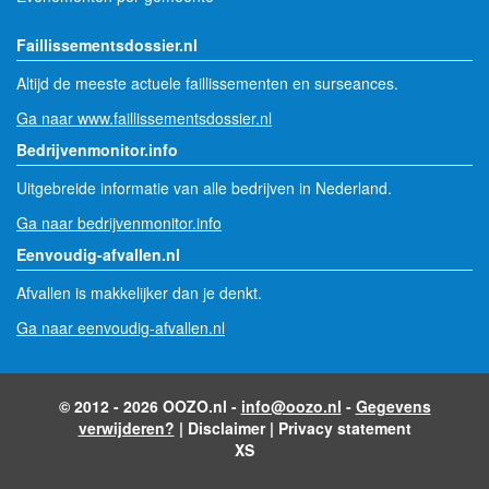
Faillissementsdossier.nl
Altijd de meeste actuele faillissementen en surseances.
Ga naar www.faillissementsdossier.nl
Bedrijvenmonitor.info
Uitgebreide informatie van alle bedrijven in Nederland.
Ga naar bedrijvenmonitor.info
Eenvoudig-afvallen.nl
Afvallen is makkelijker dan je denkt.
Ga naar eenvoudig-afvallen.nl
© 2012 - 2026 OOZO.nl -
info@oozo.nl
-
Gegevens
verwijderen?
|
Disclaimer
|
Privacy statement
XS