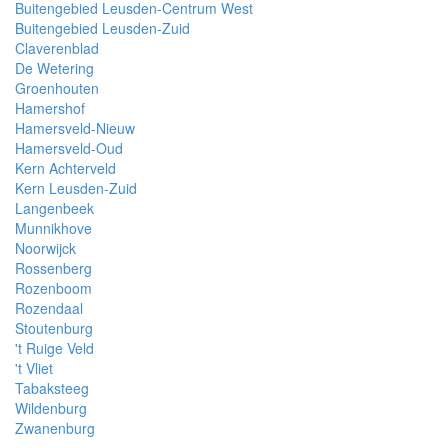
Buitengebied Leusden-Centrum West
Buitengebied Leusden-Zuid
Claverenblad
De Wetering
Groenhouten
Hamershof
Hamersveld-Nieuw
Hamersveld-Oud
Kern Achterveld
Kern Leusden-Zuid
Langenbeek
Munnikhove
Noorwijck
Rossenberg
Rozenboom
Rozendaal
Stoutenburg
't Ruige Veld
't Vliet
Tabaksteeg
Wildenburg
Zwanenburg