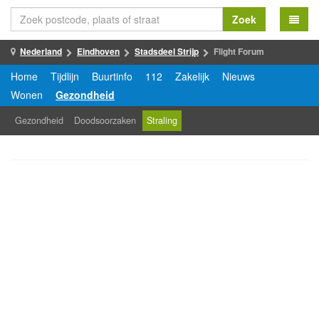
Zoek
Nederland
Eindhoven
Stadsdeel Strijp
Flight Forum
Home
Tijdlijn
Buurtinfo
112
Zakelijk
Nieuws
Wonen
Gezondheid
Gezondheid
Doodsoorzaken
Straling