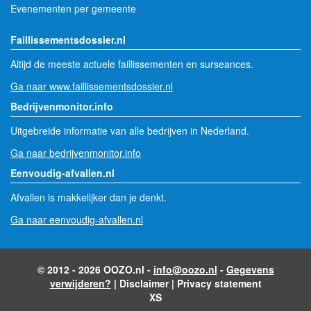
Evenementen per gemeente
Faillissementsdossier.nl
Altijd de meeste actuele faillissementen en surseances.
Ga naar www.faillissementsdossier.nl
Bedrijvenmonitor.info
Uitgebreide informatie van alle bedrijven in Nederland.
Ga naar bedrijvenmonitor.info
Eenvoudig-afvallen.nl
Afvallen is makkelijker dan je denkt.
Ga naar eenvoudig-afvallen.nl
© 2012 - 2026 OOZO.nl -
info@oozo.nl
-
Gegevens
verwijderen?
|
Disclaimer
|
Privacy statement
XS