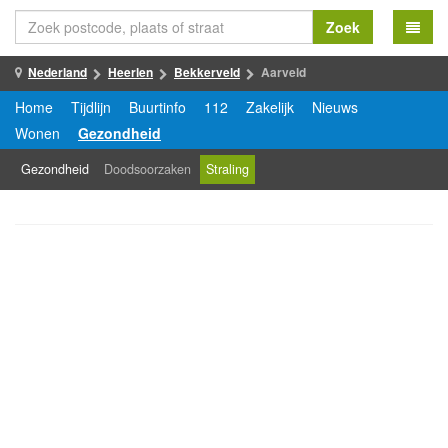
Zoek
Nederland
Heerlen
Bekkerveld
Aarveld
Home
Tijdlijn
Buurtinfo
112
Zakelijk
Nieuws
Wonen
Gezondheid
Gezondheid
Doodsoorzaken
Straling