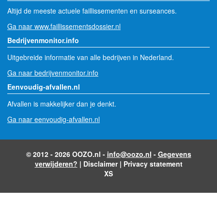
Altijd de meeste actuele faillissementen en surseances.
Ga naar www.faillissementsdossier.nl
Bedrijvenmonitor.info
Uitgebreide informatie van alle bedrijven in Nederland.
Ga naar bedrijvenmonitor.info
Eenvoudig-afvallen.nl
Afvallen is makkelijker dan je denkt.
Ga naar eenvoudig-afvallen.nl
© 2012 - 2026 OOZO.nl -
info@oozo.nl
-
Gegevens
verwijderen?
|
Disclaimer
|
Privacy statement
XS