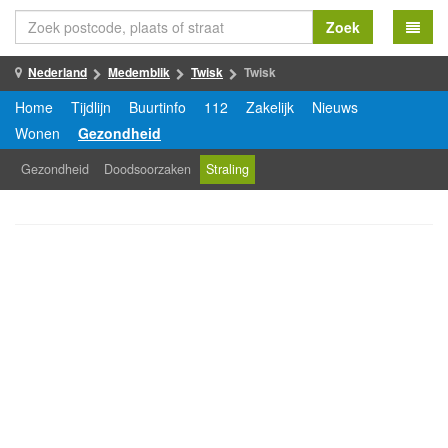
Zoek
Nederland
Medemblik
Twisk
Twisk
Home
Tijdlijn
Buurtinfo
112
Zakelijk
Nieuws
Wonen
Gezondheid
Gezondheid
Doodsoorzaken
Straling