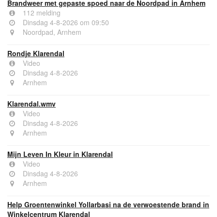
Brandweer met gepaste spoed naar de Noordpad in Arnhem
112 melding
Dinsdag 4-8-2026 om 09:50
Noordpad, Arnhem
Rondje Klarendal
Video
Dinsdag 4-8-2026
Arnhem
Klarendal.wmv
Video
Dinsdag 4-8-2026
Arnhem
Mijn Leven In Kleur in Klarendal
Video
Dinsdag 4-8-2026
Arnhem
Help Groentenwinkel Yollarbasi na de verwoestende brand in
Winkelcentrum Klarendal