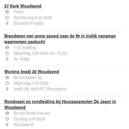
37 Kerk Woudsend
Video
Donderdag 6-8-2026
Súdwest-Fryslân
Brandweer met grote spoed naar de Nr in Indijk vanwege
waarnemen gaslucht
112 melding
Maandag 3-8-2026 om 15:24
Nr, Indijk
Woning Iewâl 28 Woudsend
Binnenkijken bij
Maandag 3-8-2026
Iewâl 28, 8551PT Woudsend
Rondvaart en rondleiding bij Houtzaagmolen De Jager in
Woudsend
Binnenlands nieuws
Zondag 2-8-2026
Woudsend