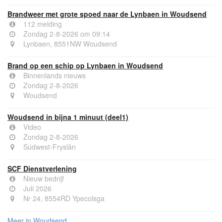
Brandweer met grote spoed naar de Lynbaen in Woudsend
112 melding
Zondag 2-8-2026 om 09:14
Lynbaen, 8551NW Woudsend
Brand op een schip op Lynbaen in Woudsend
Binnenlands nieuws
Zondag 2-8-2026
Woudsend
Woudsend in bijna 1 minuut (deel1)
Video
Zondag 2-8-2026
Súdwest-Fryslân
SCF Dienstverlening
Nieuw bedrijf
Juli 2026
Nr 24, 8554RD Ypecolsga
Meer in Woudsend