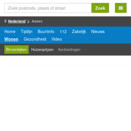
Zoek
Nederland
Assen
Home
Tijdlijn
Buurtinfo
112
Zakelijk
Nieuws
Wonen
Gezondheid
Video
Binnenkijken
Huizenprijzen
Aanbiedingen