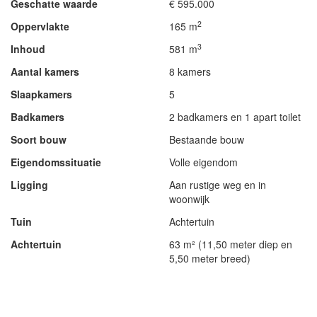
Geschatte waarde
€ 595.000
2
Oppervlakte
165 m
3
Inhoud
581 m
Aantal kamers
8 kamers
Slaapkamers
5
Badkamers
2 badkamers en 1 apart toilet
Soort bouw
Bestaande bouw
Eigendomssituatie
Volle eigendom
Ligging
Aan rustige weg en in
woonwijk
Tuin
Achtertuin
Achtertuin
63 m² (11,50 meter diep en
5,50 meter breed)
- Advertentie -
powered by
powered by