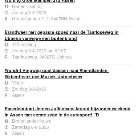
Woning Groenkampen 212 Assen
Binnenkijken bij
Zondag 9-8-2026
Groenkampen 212, 9407RH Assen
Brandweer met gepaste spoed naar de Taarloseweg in
Ubbena vanwege een buitenbrand
112 melding
Zondag 9-8-2026 om 02:07
Taarloseweg, 9492TG Ubbena
#rondrit Ringweg oost #assen naar #tiendlanden.
#ikbenfreerk met Muziek. #streetview
Video
Zondag 9-8-2026
Assen
Racedebutant Jeroen Juffermans kroont bijzonder weekend
in Assen met eerste zege in de autosport! "D
Binnenlands nieuws
Zaterdag 8-8-2026
Assen