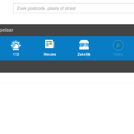
pelaar
112
Nieuws
Zakelijk
Video