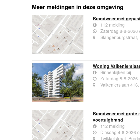
Meer meldingen in deze omgeving
Brandweer met gepast
112 melding
Zaterdag 8-8-2026 
Slangenburgstraat,
Woning Valkenierslaa
Binnenkijken bij
Zaterdag 8-8-2026
Valkenierslaan 416
Brandweer met grote 
voertuigbrand
112 melding
Dinsdag 4-8-2026 
Twikkelstraat, Bred