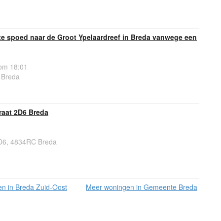
e spoed naar de Groot Ypelaardreef in Breda vanwege een
om 18:01
 Breda
aat 2D6 Breda
6
D6, 4834RC Breda
n in Breda Zuid-Oost
Meer woningen in Gemeente Breda