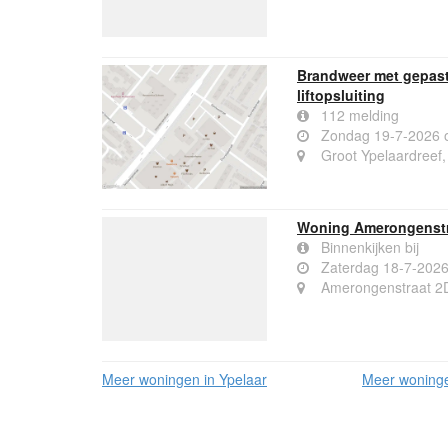
Brandweer met gepast
liftopsluiting
112 melding
Zondag 19-7-2026 
Groot Ypelaardreef,
Woning Amerongenstr
Binnenkijken bij
Zaterdag 18-7-202
Amerongenstraat 2
Meer woningen in Ypelaar
Meer woninge