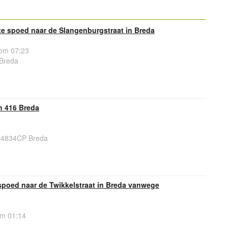
e spoed naar de Slangenburgstraat in Breda
om 07:23
 Breda
n 416 Breda
, 4834CP Breda
spoed naar de Twikkelstraat in Breda vanwege
om 01:14
a