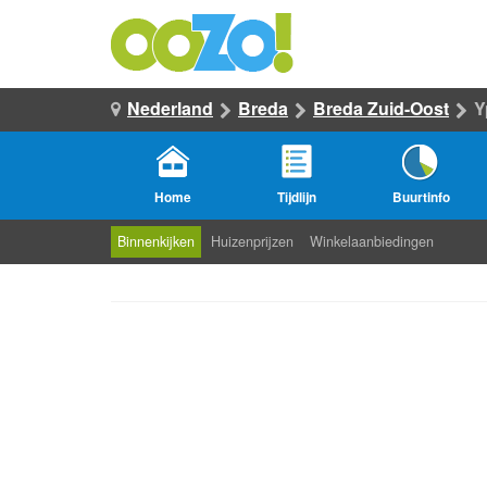
Nederland
Breda
Breda Zuid-Oost
Y
Home
Tijdlijn
Buurtinfo
Binnenkijken
Huizenprijzen
Winkelaanbiedingen