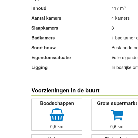
3
Inhoud
417 m
Aantal kamers
4 kamers
Slaapkamers
3
Badkamers
1 badkamer en
Soort bouw
Bestaande b
Eigendomssituatie
Volle eigend
Ligging
In bosrijke om
- Advertentie -
Voorzieningen in de buurt
Boodschappen
Grote supermarkt
0,5 km
0,6 km