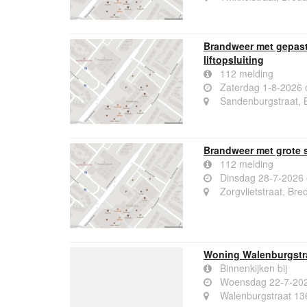
Brandweer met gepast
liftopsluiting
112 melding
Zaterdag 1-8-2026 
Sandenburgstraat, 
Brandweer met grote s
112 melding
Dinsdag 28-7-2026
Zorgvlietstraat, Bre
Woning Walenburgstr
Binnenkijken bij
Woensdag 22-7-20
Walenburgstraat 13