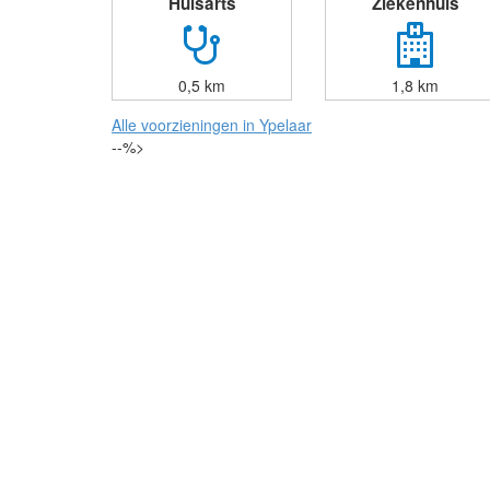
Huisarts
Ziekenhuis
0,5 km
1,8 km
Alle voorzieningen in Ypelaar
--%>