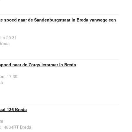
e spoed naar de Sandenburgstraat in Breda vanwege een
om 20:31
Breda
poed naar de Zorgvlietstraat in Breda
 om 17:39
da
aat 136 Breda
26
6, 4834RT Breda