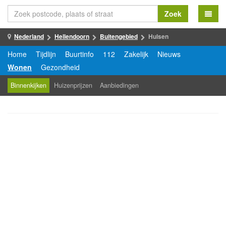
Zoek
Nederland
Hellendoorn
Buitengebied
Hulsen
Home
Tijdlijn
Buurtinfo
112
Zakelijk
Nieuws
Wonen
Gezondheid
Binnenkijken
Huizenprijzen
Aanbiedingen