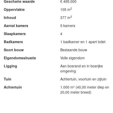
Geschatte waarde
€ 495.000
2
Oppervlakte
105 m
3
Inhoud
377 m
Aantal kamers
5 kamers
Slaapkamers
4
Badkamers
1 badkamer en 1 apart toilet
Soort bouw
Bestaande bouw
Eigendomssituatie
Volle eigendom
Ligging
Aan bosrand en in bosrijke
omgeving
Tuin
Achtertuin, voortuin en zijtuin
Achtertuin
1.000 m² (40,00 meter diep en
20,00 meter breed)
- Advertentie -
powered by
powered by