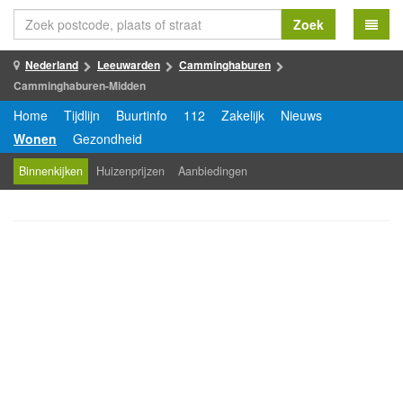
Zoek
Nederland
Leeuwarden
Camminghaburen
Camminghaburen-Midden
Home
Tijdlijn
Buurtinfo
112
Zakelijk
Nieuws
Wonen
Gezondheid
Binnenkijken
Huizenprijzen
Aanbiedingen