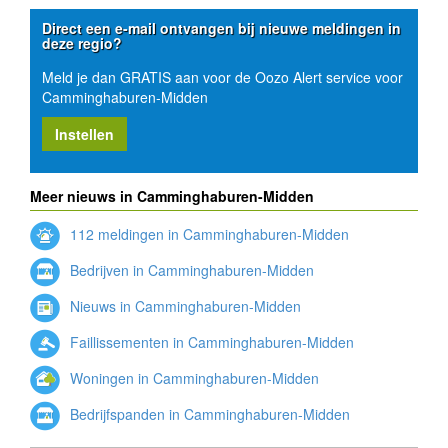
Direct een e-mail ontvangen bij nieuwe meldingen in
deze regio?
Meld je dan GRATIS aan voor de Oozo Alert service voor
Camminghaburen-Midden
Instellen
Meer nieuws in Camminghaburen-Midden
112 meldingen in Camminghaburen-Midden
Bedrijven in Camminghaburen-Midden
Nieuws in Camminghaburen-Midden
Faillissementen in Camminghaburen-Midden
Woningen in Camminghaburen-Midden
Bedrijfspanden in Camminghaburen-Midden