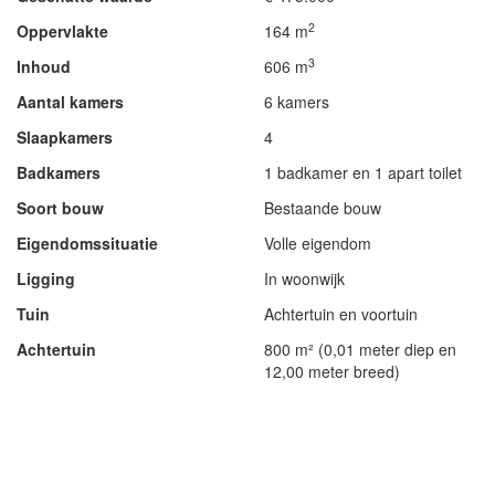
2
Oppervlakte
164 m
3
Inhoud
606 m
Aantal kamers
6 kamers
Slaapkamers
4
Badkamers
1 badkamer en 1 apart toilet
Soort bouw
Bestaande bouw
Eigendomssituatie
Volle eigendom
Ligging
In woonwijk
Tuin
Achtertuin en voortuin
Achtertuin
800 m² (0,01 meter diep en
12,00 meter breed)
- Advertentie -
powered by
powered by