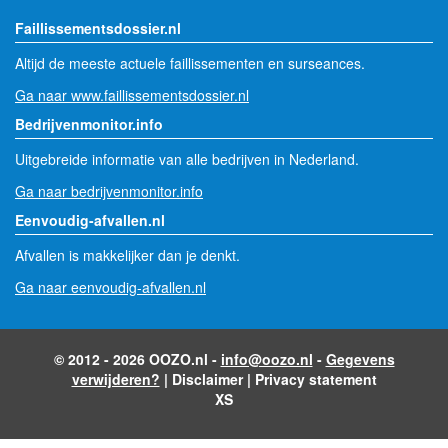
Faillissementsdossier.nl
Altijd de meeste actuele faillissementen en surseances.
Ga naar www.faillissementsdossier.nl
Bedrijvenmonitor.info
Uitgebreide informatie van alle bedrijven in Nederland.
Ga naar bedrijvenmonitor.info
Eenvoudig-afvallen.nl
Afvallen is makkelijker dan je denkt.
Ga naar eenvoudig-afvallen.nl
© 2012 - 2026 OOZO.nl -
info@oozo.nl
-
Gegevens
verwijderen?
|
Disclaimer
|
Privacy statement
XS