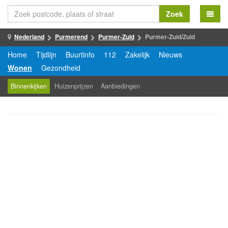
Zoek
Nederland
Purmerend
Purmer-Zuid
Purmer-Zuid/Zuid
Home
Tijdlijn
Buurtinfo
112
Zakelijk
Nieuws
Wonen
Gezondheid
Binnenkijken
Huizenprijzen
Aanbiedingen