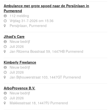
Ambulance met grote spoed naar de Persijnlaan in
Purmerend
112 melding
Vrijdag 31-7-2026 om 15:36
Persijnlaan, Purmerend
Jihad's Care
Nieuw bedrijf
Juli 2026
Jan Ritzema Bosstraat 59, 1447HB Purmerend
Kimberly Freelance
Nieuw bedrijf
Juli 2026
Jan Bijhouwerstraat 103, 1447GT Purmerend
ArboProvence B.V.
Nieuw bedrijf
Juli 2026
Makkesstraat 18, 1447PJ Purmerend