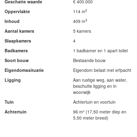
Geschatte waarde
€ 400.000
2
Oppervlakte
114 m
3
Inhoud
409 m
Aantal kamers
5 kamers
Slaapkamers
4
Badkamers
1 badkamer en 1 apart toilet
Soort bouw
Bestaande bouw
Eigendomssituatie
Eigendom belast met erfpacht
Ligging
Aan rustige weg, aan water,
beschutte ligging en in
woonwijk
Tuin
Achtertuin en voortuin
Achtertuin
96 m² (17,50 meter diep en
5,50 meter breed)
- Advertentie -
powered by