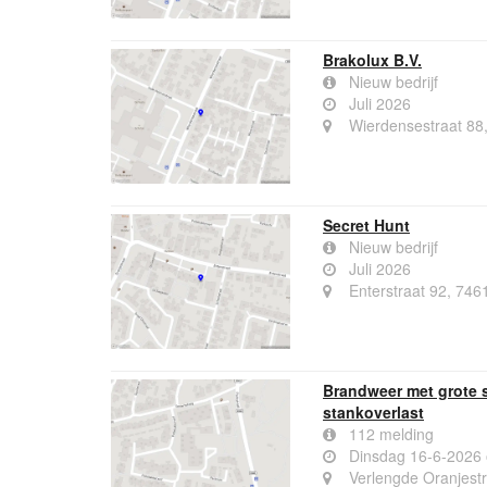
Brakolux B.V.
Nieuw bedrijf
Juli 2026
Wierdensestraat 88,
Secret Hunt
Nieuw bedrijf
Juli 2026
Enterstraat 92, 746
Brandweer met grote 
stankoverlast
112 melding
Dinsdag 16-6-2026
Verlengde Oranjestr