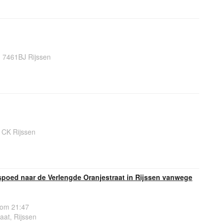
 7461BJ Rijssen
1CK Rijssen
spoed naar de Verlengde Oranjestraat in Rijssen vanwege
 om 21:47
aat, Rijssen