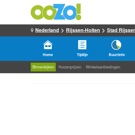
Nederland
Rijssen-Holten
Stad Rijsse
Home
Tijdlijn
Buurtinfo
Binnenkijken
Huizenprijzen
Winkelaanbiedingen