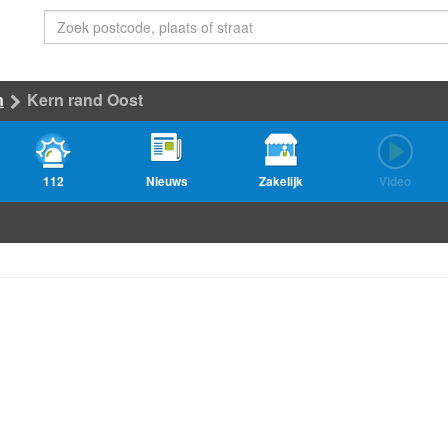
n
Kern rand Oost
112
Nieuws
Zakelijk
Video