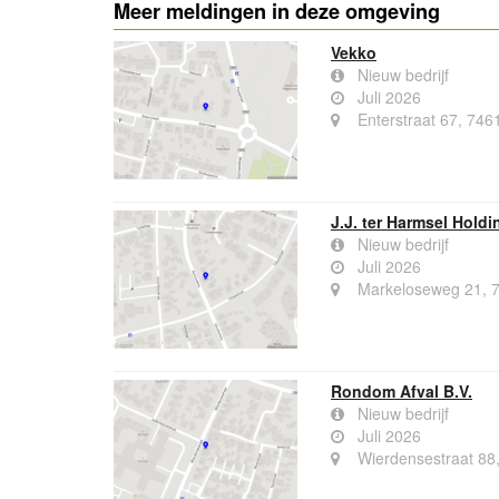
Meer meldingen in deze omgeving
Vekko
Nieuw bedrijf
Juli 2026
Enterstraat 67, 746
J.J. ter Harmsel Holdi
Nieuw bedrijf
Juli 2026
Markeloseweg 21, 7
Rondom Afval B.V.
Nieuw bedrijf
Juli 2026
Wierdensestraat 88,