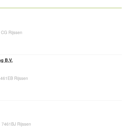
1CG Rijssen
ng B.V.
461EB Rijssen
 7461BJ Rijssen