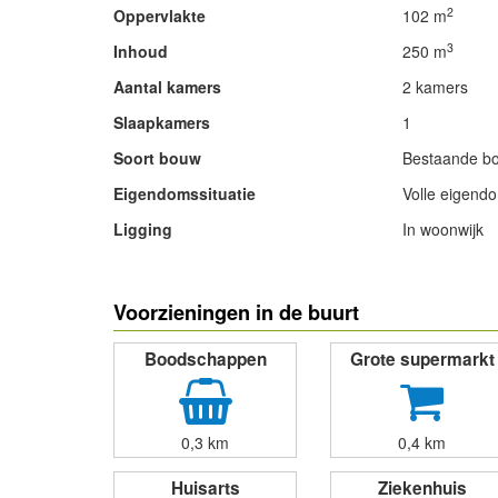
2
Oppervlakte
102 m
3
Inhoud
250 m
Aantal kamers
2 kamers
Slaapkamers
1
Soort bouw
Bestaande b
Eigendomssituatie
Volle eigend
Ligging
In woonwijk
- Advertentie -
Voorzieningen in de buurt
Boodschappen
Grote supermarkt
0,3 km
0,4 km
Huisarts
Ziekenhuis