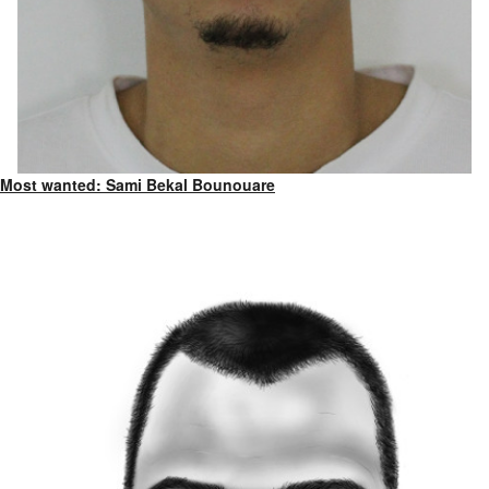
Most wanted: Sami Bekal Bounouare