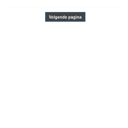
Volgende pagina
- Advertentie -
powered by
powered by