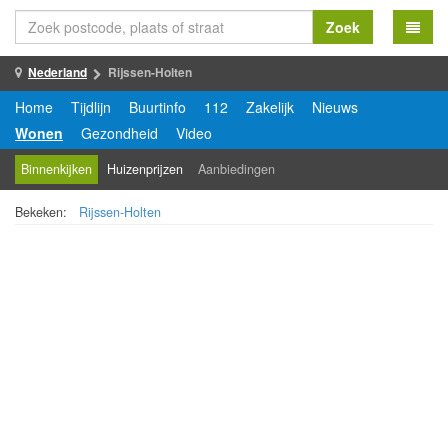
Zoek
Nederland
Rijssen-Holten
Home
Tijdlijn
Buurtinfo
112
Zakelijk
Nieuws
Wonen
Gezondheid
Video
Binnenkijken
Huizenprijzen
Aanbiedingen
Bekeken:
Rijssen-Holten