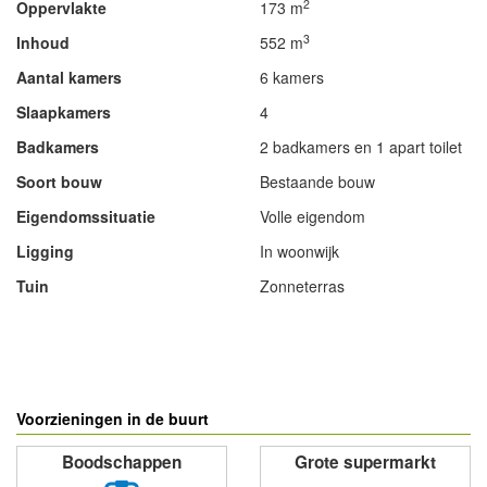
2
Oppervlakte
173 m
3
Inhoud
552 m
Aantal kamers
6 kamers
Slaapkamers
4
Badkamers
2 badkamers en 1 apart toilet
Soort bouw
Bestaande bouw
Eigendomssituatie
Volle eigendom
Ligging
In woonwijk
Tuin
Zonneterras
- Advertentie -
powered by
powered by
Voorzieningen in de buurt
Boodschappen
Grote supermarkt