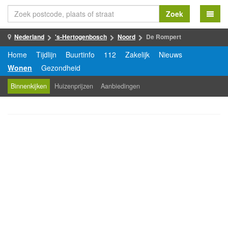
Zoek
Nederland
's-Hertogenbosch
Noord
De Rompert
Home
Tijdlijn
Buurtinfo
112
Zakelijk
Nieuws
Wonen
Gezondheid
Binnenkijken
Huizenprijzen
Aanbiedingen