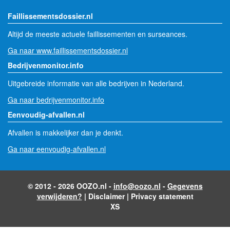
Faillissementsdossier.nl
Altijd de meeste actuele faillissementen en surseances.
Ga naar www.faillissementsdossier.nl
Bedrijvenmonitor.info
Uitgebreide informatie van alle bedrijven in Nederland.
Ga naar bedrijvenmonitor.info
Eenvoudig-afvallen.nl
Afvallen is makkelijker dan je denkt.
Ga naar eenvoudig-afvallen.nl
© 2012 - 2026 OOZO.nl -
info@oozo.nl
-
Gegevens
verwijderen?
|
Disclaimer
|
Privacy statement
XS