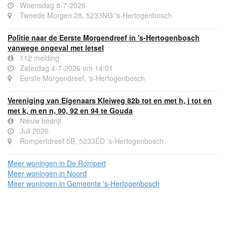
Woensdag 8-7-2026
Tweede Morgen 28, 5233NG 's-Hertogenbosch
Politie naar de Eerste Morgendreef in 's-Hertogenbosch
vanwege ongeval met letsel
112 melding
Zaterdag 4-7-2026 om 14:01
Eerste Morgendreef, 's-Hertogenbosch
Vereniging van Eigenaars Kleiweg 82b tot en met h, j tot en
met k, m en n, 90, 92 en 94 te Gouda
Nieuw bedrijf
Juli 2026
Rompertdreef 5B, 5233ED 's-Hertogenbosch
Meer woningen in De Rompert
Meer woningen in Noord
Meer woningen in Gemeente 's-Hertogenbosch