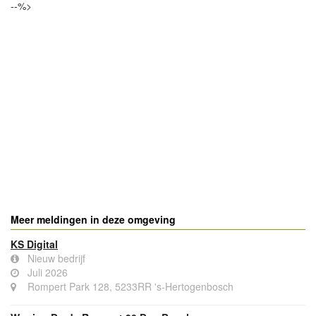
--%>
Meer meldingen in deze omgeving
KS Digital
Nieuw bedrijf
Juli 2026
Rompert Park 128, 5233RR 's-Hertogenbosch