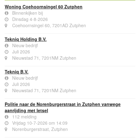
Woning Coehoornsingel 60 Zutphen
Binnenkijken bij
Dinsdag 4-8-2026
Coehoornsingel 60, 7201AD Zutphen
Tekniq Holding B.V.
Nieuw bedrijf
Juli 2026
Nieuwstad 71, 7201NM Zutphen
Tekniq B.V.
Nieuw bedrijf
Juli 2026
Nieuwstad 71, 7201NM Zutphen
Politie naar de Norenburgerstraat in Zutphen vanwege
aanrijding met letsel
112 melding
Vrijdag 10-7-2026 om 14:09
Norenburgerstraat, Zutphen