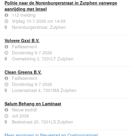
Politie naar de Norenburgerstraat in Zutphen vanwege
aanrijding met letsel
112 melding
Vrijdag 10-7-2026 om 14:09
Norenburgerstraat, Zutphen
Volvere Gxxi B.V.
Faillissement
Donderdag 9-7-2026
Overwelving 3, 7201LT Zutphen
Clean Greens B.V.
Faillissement
Donderdag 9-7-2026
Looiersstraat 4, 7201MA Zutphen
Salum Behang en Laminaat
Nieuw bedrijf
Juli 2026
Beekstraat 20, 7201LS Zutphen
Meer woningen in Nieuwstad en Coehoornsingel