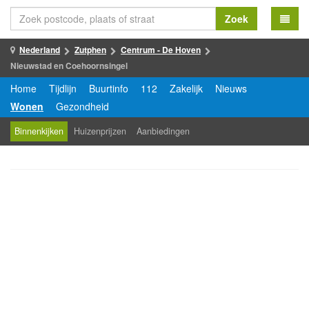
Zoek
Nederland
Zutphen
Centrum - De Hoven
Nieuwstad en Coehoornsingel
Home
Tijdlijn
Buurtinfo
112
Zakelijk
Nieuws
Wonen
Gezondheid
Binnenkijken
Huizenprijzen
Aanbiedingen