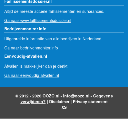
Faillissementsdossier.nl
Altijd de meeste actuele faillissementen en surseances.
Ga naar www.faillissementsdossier.nl
Bedrijvenmonitor.info
Uitgebreide informatie van alle bedrijven in Nederland.
Ga naar bedrijvenmonitor.info
Eenvoudig-afvallen.nl
Afvallen is makkelijker dan je denkt.
Ga naar eenvoudig-afvallen.nl
© 2012 - 2026 OOZO.nl -
info@oozo.nl
-
Gegevens
verwijderen?
|
Disclaimer
|
Privacy statement
XS