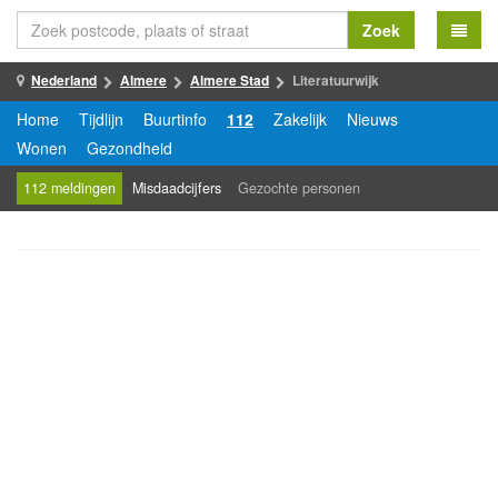
Zoek
Nederland
Almere
Almere Stad
Literatuurwijk
Home
Tijdlijn
Buurtinfo
112
Zakelijk
Nieuws
Wonen
Gezondheid
112 meldingen
Misdaadcijfers
Gezochte personen