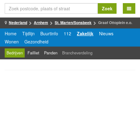
Zoek
Nederland
Arnhem
St. Marten/Sonsbeek
Graaf Ottoplein e.o.
Home
Tijdlijn
Buurtinfo
112
Zakelijk
Nieuws
Wonen
Gezondheid
Bedrijven
Failliet
Panden
Brancheverdeling