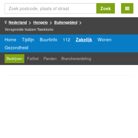
Zoek
Nederland
Hengelo
Buitengebied
Verspreide huizen Twekkelo
Home
Tijdlijn
Buurtinfo
112
Zakelijk
Wonen
Gezondheid
Bedrijven
Failliet
Panden
Brancheverdeling