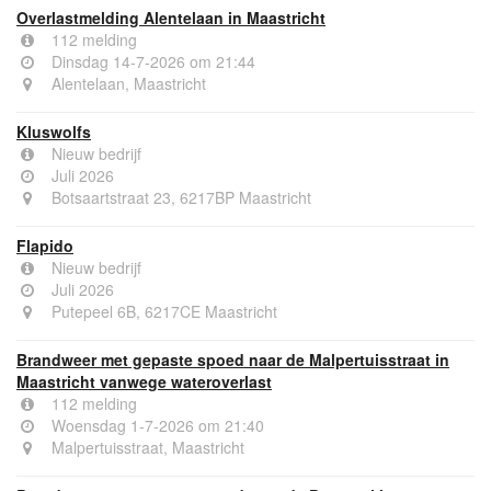
Overlastmelding Alentelaan in Maastricht
112 melding
Dinsdag 14-7-2026 om 21:44
Alentelaan, Maastricht
Kluswolfs
Nieuw bedrijf
Juli 2026
Botsaartstraat 23, 6217BP Maastricht
Flapido
Nieuw bedrijf
Juli 2026
Putepeel 6B, 6217CE Maastricht
Brandweer met gepaste spoed naar de Malpertuisstraat in
Maastricht vanwege wateroverlast
112 melding
Woensdag 1-7-2026 om 21:40
Malpertuisstraat, Maastricht