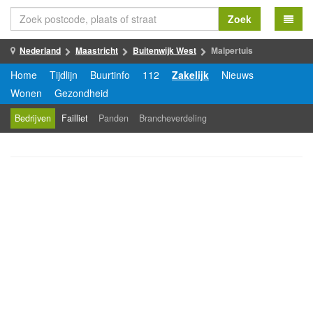
Zoek
Nederland
Maastricht
Buitenwijk West
Malpertuis
Home
Tijdlijn
Buurtinfo
112
Zakelijk
Nieuws
Wonen
Gezondheid
Bedrijven
Failliet
Panden
Brancheverdeling