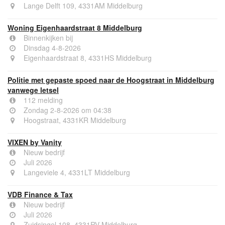
Lange Delft 109, 4331AM Middelburg
Woning Eigenhaardstraat 8 Middelburg
Binnenkijken bij
Dinsdag 4-8-2026
Eigenhaardstraat 8, 4331HS Middelburg
Politie met gepaste spoed naar de Hoogstraat in Middelburg
vanwege letsel
112 melding
Zondag 2-8-2026 om 04:38
Hoogstraat, 4331KR Middelburg
VIXEN by Vanity
Nieuw bedrijf
Juli 2026
Langeviele 4, 4331LT Middelburg
VDB Finance & Tax
Nieuw bedrijf
Juli 2026
Zuidsingel 108, 4331RV Middelburg