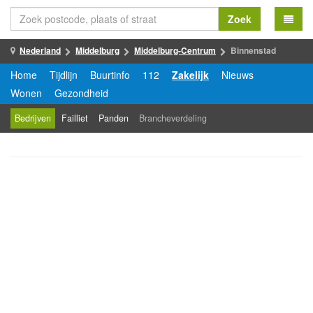
Zoek
Nederland
Middelburg
Middelburg-Centrum
Binnenstad
Home
Tijdlijn
Buurtinfo
112
Zakelijk
Nieuws
Wonen
Gezondheid
Bedrijven
Failliet
Panden
Brancheverdeling