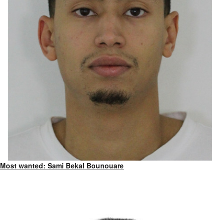
Most wanted: Sami Bekal Bounouare