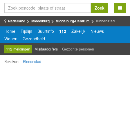
Zoek
Nederland
Middelburg
Middelburg-Centrum
Binnenstad
Home
Tijdlijn
Buurtinfo
112
Zakelijk
Nieuws
Wonen
Gezondheid
112 meldingen
Misdaadcijfers
Gezochte personen
Bekeken:
Binnenstad