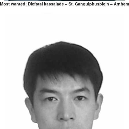
Most wanted: Diefstal kassalade – St. Gangulphusplein – Arnhem