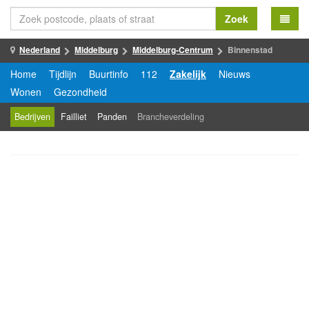
Zoek
Nederland
Middelburg
Middelburg-Centrum
Binnenstad
Home
Tijdlijn
Buurtinfo
112
Zakelijk
Nieuws
Wonen
Gezondheid
Bedrijven
Failliet
Panden
Brancheverdeling