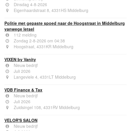
Dinsdag 4-8-2026
Eigenhaardstraat 8, 4331HS Middelburg
Politie met gepaste spoed naar de Hoogstraat in Middelburg
vanwege letsel
112 melding
Zondag 2-8-2026 om 04:38
Hoogstraat, 4331KR Middelburg
VIXEN by Vanity
Nieuw bedrijf
Juli 2026
Langeviele 4, 4331LT Middelburg
VDB Finance & Tax
Nieuw bedrijf
Juli 2026
Zuidsingel 108, 4331RV Middelburg
VELOR'S SALON
Nieuw bedrijf