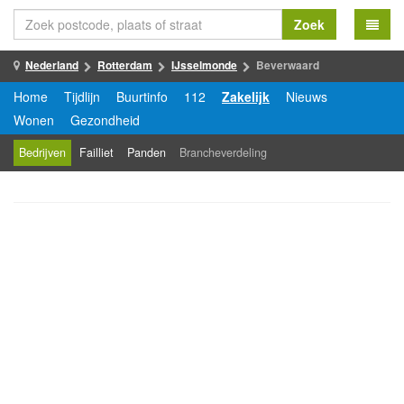
Zoek
Nederland
Rotterdam
IJsselmonde
Beverwaard
Home
Tijdlijn
Buurtinfo
112
Zakelijk
Nieuws
Wonen
Gezondheid
Bedrijven
Failliet
Panden
Brancheverdeling