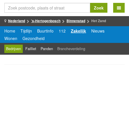
Zoek
Nederland
's-Hertogenbosch
Binnenstad
Het Zand
Home
Tijdlijn
Buurtinfo
112
Zakelijk
Nieuws
Wonen
Gezondheid
Bedrijven
Failliet
Panden
Brancheverdeling