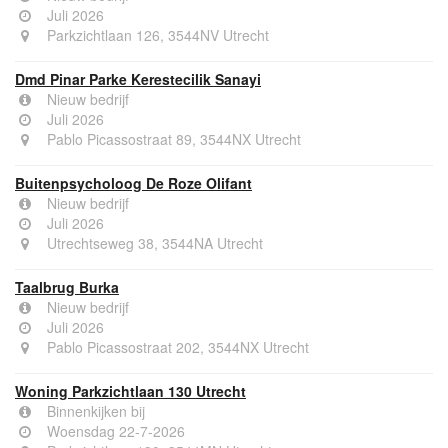
Juli 2026
Parkzichtlaan 126, 3544NV Utrecht
Dmd Pinar Parke Kerestecilik Sanayi
Nieuw bedrijf
Juli 2026
Pablo Picassostraat 89, 3544NX Utrecht
Buitenpsycholoog De Roze Olifant
Nieuw bedrijf
Juli 2026
Utrechtseweg 38, 3544NA Utrecht
Taalbrug Burka
Nieuw bedrijf
Juli 2026
Pablo Picassostraat 202, 3544NX Utrecht
Woning Parkzichtlaan 130 Utrecht
Binnenkijken bij
Woensdag 22-7-2026