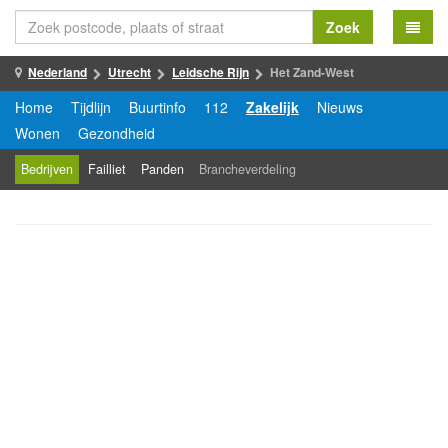
Zoek
Nederland
Utrecht
Leidsche Rijn
Het Zand-West
Home
Tijdlijn
Buurtinfo
112
Zakelijk
Nieuws
Wonen
Gezondheid
Bedrijven
Failliet
Panden
Brancheverdeling