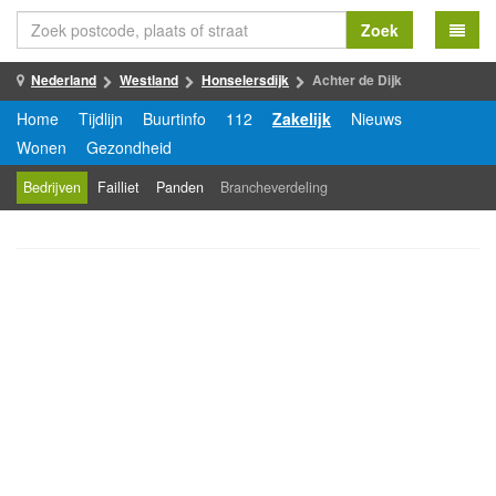
Zoek
Nederland
Westland
Honselersdijk
Achter de Dijk
Home
Tijdlijn
Buurtinfo
112
Zakelijk
Nieuws
Wonen
Gezondheid
Bedrijven
Failliet
Panden
Brancheverdeling