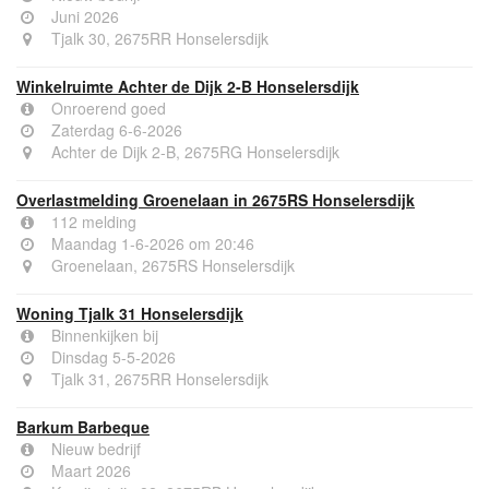
Juni 2026
Tjalk 30, 2675RR Honselersdijk
Winkelruimte Achter de Dijk 2-B Honselersdijk
Onroerend goed
Zaterdag 6-6-2026
Achter de Dijk 2-B, 2675RG Honselersdijk
Overlastmelding Groenelaan in 2675RS Honselersdijk
112 melding
Maandag 1-6-2026 om 20:46
Groenelaan, 2675RS Honselersdijk
Woning Tjalk 31 Honselersdijk
Binnenkijken bij
Dinsdag 5-5-2026
Tjalk 31, 2675RR Honselersdijk
Barkum Barbeque
Nieuw bedrijf
Maart 2026