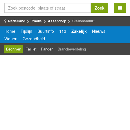
Zoek
Nederland
Zwolle
Assendorp
Stationsbuurt
Home
Tijdlijn
Buurtinfo
112
Zakelijk
Nieuws
Wonen
Gezondheid
Bedrijven
Failliet
Panden
Brancheverdeling