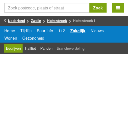
Zoek
Nederland
Zwolle
Holtenbroek
Holtenbroek I
Home
Tijdlijn
Buurtinfo
112
Zakelijk
Nieuws
Wonen
Gezondheid
Bedrijven
Failliet
Panden
Brancheverdeling